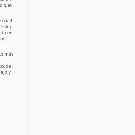
ño que
Ecoalf
uestro
ada en
ros
cto más
nos de
ejo y