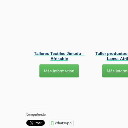
Talleres Textiles Jimudu –
Taller productos
Afrikable
Lamu- Afri
Más Información
Más Inform
Comparte esto:
WhatsApp