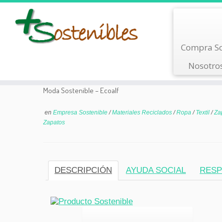
Saltar
Compra So
al
contenido
Nosotro
Moda Sostenible – Ecoalf
en
Empresa Sostenible
/
Materiales Reciclados
/
Ropa
/
Textil
/
Za
Zapatos
DESCRIPCIÓN
AYUDA SOCIAL
RESP