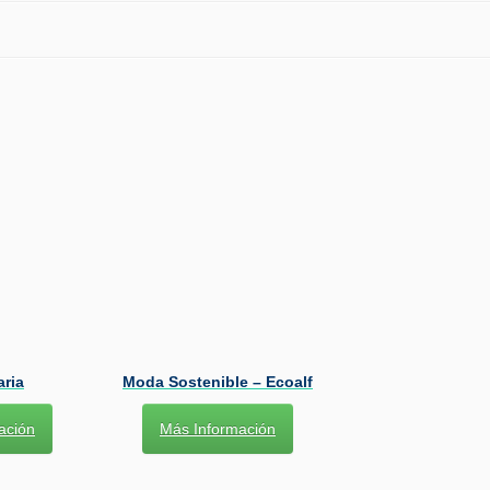
aria
Moda Sostenible – Ecoalf
ación
Más Información