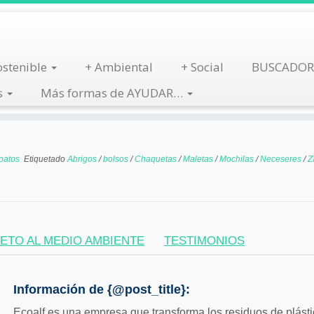
stenible
+ Ambiental
+ Social
BUSCADOR
s
Más formas de AYUDAR…
patos
Etiquetado
Abrigos
/
bolsos
/
Chaquetas
/
Maletas
/
Mochilas
/
Neceseres
/
Z
ETO AL MEDIO AMBIENTE
TESTIMONIOS
Información de {@post_title}:
Ecoalf es una empresa que transforma los residuos de plást