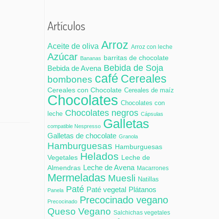
Artículos
Arroz
Aceite de oliva
Arroz con leche
Azúcar
barritas de chocolate
Bananas
Bebida de Soja
Bebida de Avena
café
Cereales
bombones
Cereales con Chocolate
Cereales de maíz
Chocolates
Chocolates con
Chocolates negros
leche
Cápsulas
Galletas
compatible Nespresso
Galletas de chocolate
Granola
Hamburguesas
Hamburguesas
Helados
Vegetales
Leche de
Leche de Avena
Almendras
Macarrones
Mermeladas
Muesli
Natillas
Paté
Paté vegetal
Plátanos
Panela
Precocinado vegano
Precocinado
Queso Vegano
Salchichas vegetales