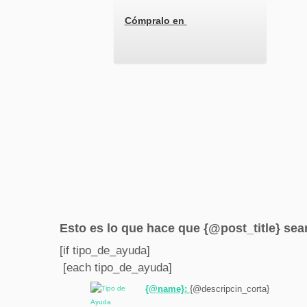
Cómpralo en
Esto es lo que hace que {@post_title} sea
[if tipo_de_ayuda]
[each tipo_de_ayuda]
{@name}:
{@descripcin_corta}