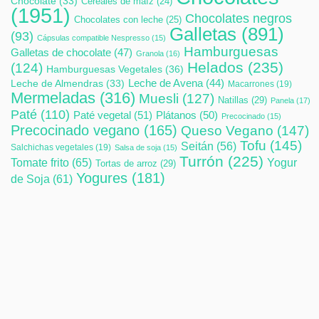
Chocolate
(33)
Cereales de maíz
(24)
(1951)
Chocolates negros
Chocolates con leche
(25)
Galletas
(891)
(93)
Cápsulas compatible Nespresso
(15)
Hamburguesas
Galletas de chocolate
(47)
Granola
(16)
Helados
(235)
(124)
Hamburguesas Vegetales
(36)
Leche de Avena
(44)
Leche de Almendras
(33)
Macarrones
(19)
Mermeladas
(316)
Muesli
(127)
Natillas
(29)
Panela
(17)
Paté
(110)
Paté vegetal
(51)
Plátanos
(50)
Precocinado
(15)
Precocinado vegano
(165)
Queso Vegano
(147)
Tofu
(145)
Seitán
(56)
Salchichas vegetales
(19)
Salsa de soja
(15)
Turrón
(225)
Tomate frito
(65)
Yogur
Tortas de arroz
(29)
Yogures
(181)
de Soja
(61)