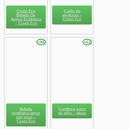
Costa Eco
Caldo de
Bebida De
verduras –
Avena Ecológica
Costa Eco
– Costa Eco
+86
+62
Bebida
Confitura extra
ecológica arroz
de piña – ideas
con coco –
Costa Eco