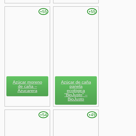
+55
+55
Azúcar moreno
Azúcar de caña
de caña –
panela
Azucarera
ecológica
"BioJusto" –
BioJusto
+54
+49