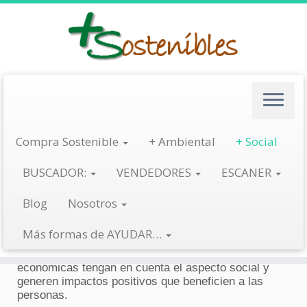
Saltar
al
contenido
Compra con Beneficio Social
Compra Sostenible
+ Ambiental
+ Social
BUSCADOR:
VENDEDORES
ESCANER
Los consumidores tenemos el gran poder de
influenciar a las empresas y conseguir que adapten
Blog
Nosotros
sus estrategias para satisfacer nuestras demandas
para poder comprar con beneficio social.
Más formas de AYUDAR…
Podemos aprovechar esta red económica e influir en
las empresas para que en sus actividades
económicas tengan en cuenta el aspecto social y
generen impactos positivos que beneficien a las
personas.