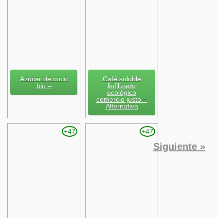
Azúcar de coco
Café soluble
bio –
liofilizado
ecológico
comercio justo –
Alternativa
+47
+47
Siguiente »