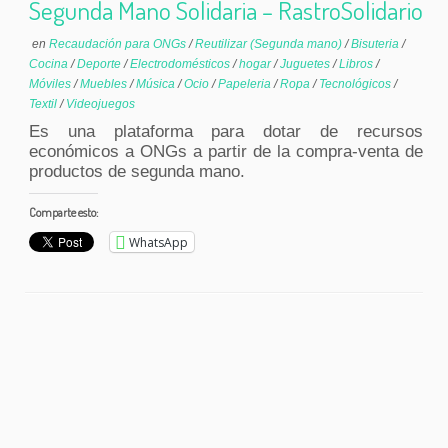
Segunda Mano Solidaria – RastroSolidario
en
Recaudación para ONGs
/
Reutilizar (Segunda mano)
/
Bisuteria
/
Cocina
/
Deporte
/
Electrodomésticos
/
hogar
/
Juguetes
/
Libros
/
Móviles
/
Muebles
/
Música
/
Ocio
/
Papeleria
/
Ropa
/
Tecnológicos
/
Textil
/
Videojuegos
Es una plataforma para dotar de recursos
económicos a ONGs a partir de la compra-venta de
productos de segunda mano.
Comparte esto:
WhatsApp