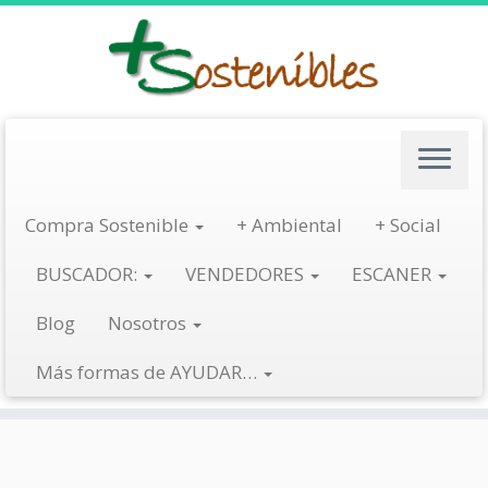
Saltar
al
contenido
Tipo Producto:
Juguetes
Compra Sostenible
+ Ambiental
+ Social
Productos de Juguetes Sostenibles:
BUSCADOR:
VENDEDORES
ESCANER
Otros Juguetes sostenibles:
Blog
Nosotros
Más formas de AYUDAR…