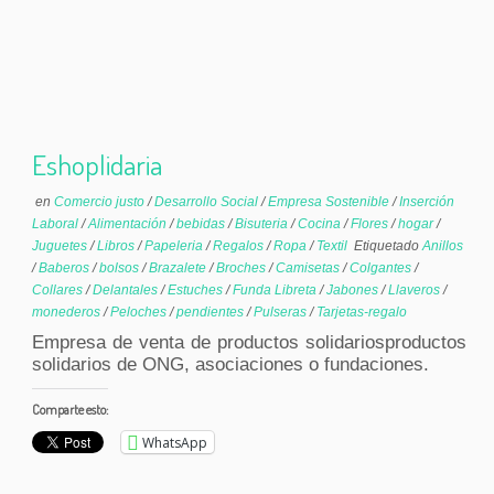
Eshoplidaria
en
Comercio justo
/
Desarrollo Social
/
Empresa Sostenible
/
Inserción
Laboral
/
Alimentación
/
bebidas
/
Bisuteria
/
Cocina
/
Flores
/
hogar
/
Juguetes
/
Libros
/
Papeleria
/
Regalos
/
Ropa
/
Textil
Etiquetado
Anillos
/
Baberos
/
bolsos
/
Brazalete
/
Broches
/
Camisetas
/
Colgantes
/
Collares
/
Delantales
/
Estuches
/
Funda Libreta
/
Jabones
/
Llaveros
/
monederos
/
Peloches
/
pendientes
/
Pulseras
/
Tarjetas-regalo
Empresa de venta de productos solidariosproductos
solidarios de ONG, asociaciones o fundaciones.
Comparte esto:
WhatsApp