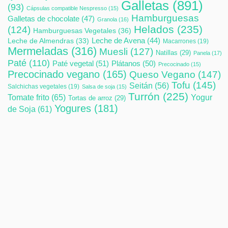
Galletas
(891)
(93)
Cápsulas compatible Nespresso
(15)
Hamburguesas
Galletas de chocolate
(47)
Granola
(16)
Helados
(235)
(124)
Hamburguesas Vegetales
(36)
Leche de Avena
(44)
Leche de Almendras
(33)
Macarrones
(19)
Mermeladas
(316)
Muesli
(127)
Natillas
(29)
Panela
(17)
Paté
(110)
Paté vegetal
(51)
Plátanos
(50)
Precocinado
(15)
Precocinado vegano
(165)
Queso Vegano
(147)
Tofu
(145)
Seitán
(56)
Salchichas vegetales
(19)
Salsa de soja
(15)
Turrón
(225)
Tomate frito
(65)
Yogur
Tortas de arroz
(29)
Yogures
(181)
de Soja
(61)