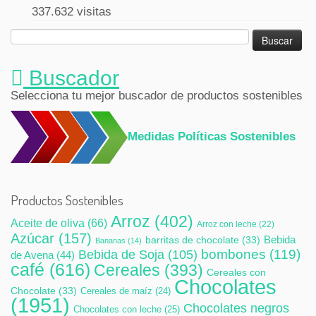
337.632 visitas
Buscar:
Buscador
Selecciona tu mejor buscador de productos sostenibles
Medidas Políticas Sostenibles
Productos Sostenibles
Arroz
(402)
Aceite de oliva
(66)
Arroz con leche
(22)
Azúcar
(157)
Bebida
barritas de chocolate
(33)
Bananas
(14)
bombones
(119)
Bebida de Soja
(105)
de Avena
(44)
café
(616)
Cereales
(393)
Cereales con
Chocolates
Chocolate
(33)
Cereales de maíz
(24)
(1951)
Chocolates negros
Chocolates con leche
(25)