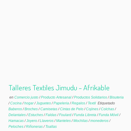
Talleres Textiles Jimudu – Afrikable
en
Comercio justo
/
Producto Artesanal
/
Productos Solidarios
/
Bisuteria
/
Cocina
/
hogar
/
Juguetes
/
Papeleria
/
Regalos
/
Textil
Etiquetado
Baberos
/
Broches
/
Camisetas
/
Cintas de Pelo
/
Cojines
/
Colchas
/
Delantales
/
Estuches
/
Faldas
/
Foulard
/
Funda Libreta
/
Funda Móvil
/
Hamacas
/
Joyero
/
Llaveros
/
Manteles
/
Mochilas
/
monederos
/
Peloches
/
Riñoneras
/
Toallas