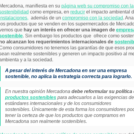
Mercadona, manifiesta en su
página web su compromiso con la
sostenibilidad
como empresa, en
reducir
el impacto ambiental 
instalaciones,
además de un
compromiso con la sociedad
. Ana
los productos que se venden en los supermercados de Mercad
vemos que
hay un interés en ofrecer una imagen de
empres
sostenible
. Sin embargo los productos que ofrece como sosten
no alcanzan los requerimientos internacionales de
sostenib
Como consumidores no tenemos las garantías de que esos pro
sean realmente sostenibles y generen un impacto positivo al m
ambienta y a la sociedad.
A pesar del interés de Mercadona en ser una empresa
sostenible, no aplica la estrategia correcta para lograrlo.
En nuestra opinión Mercadona
debe reformular su política
productos sostenibles
para adecuarlos a las exigencias de
estándares internacionales y de los consumidores
sostenibles. Únicamente de esta forma los consumidores p
tener la certeza de que los productos que compramos en
Mercadona son realmente sostenibles.