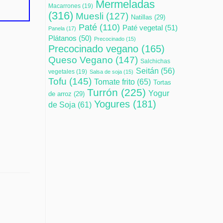
Mermeladas
Macarrones
(19)
(316)
Muesli
(127)
Natillas
(29)
Paté
(110)
Paté vegetal
(51)
Panela
(17)
Plátanos
(50)
Precocinado
(15)
Precocinado vegano
(165)
Queso Vegano
(147)
Salchichas
Seitán
(56)
vegetales
(19)
Salsa de soja
(15)
Tofu
(145)
Tomate frito
(65)
Tortas
Turrón
(225)
Yogur
de arroz
(29)
Yogures
(181)
de Soja
(61)