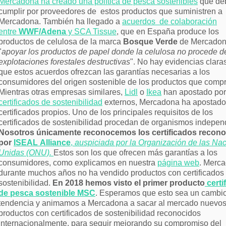
Mercadona ha creado una política de pesca sostenibles
que de
cumplir por proveedores de estos productos que suministren a
Mercadona. También ha llegado a
acuerdos de colaboración
entre
WWF/Adena
y SCA Tissue
, que en España produce los
productos de celulosa de la marca
Bosque Verde
de Mercadon
"
apoyar los productos de papel donde la celulosa no procede d
explotaciones forestales destructivas
". No hay evidencias clara
que estos acuerdos ofrezcan las garantías necesarias a los
consumidores del origen sostenible de los productos que comp
Mientras otras empresas similares,
Lidl
o
Ikea
han apostado por
certificados de sostenibilidad
externos, Mercadona ha apostado
certificados propios. Uno de los principales requisitos de los
certificados de sostenibilidad procedan de organismos indepen
Nosotros únicamente reconocemos los certificados recon
por
ISEAL Alliance
,
auspiciada por la Organización de las Na
Unidas (ONU).
Estos son los que ofrecen más garantías a los
consumidores, como explicamos en nuestra
página web
. Merc
durante muchos años no ha vendido productos con certificados
sostenibilidad.
En 2018 hemos visto el primer producto
certi
de pesca sostenible MSC
. Esperamos que esto sea un cambi
tendencia y animamos a Mercadona a sacar al mercado nuevo
productos con certificados de sostenibilidad reconocidos
internacionalmente, para seguir mejorando su compromiso del