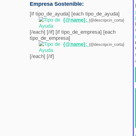
Empresa Sostenible:
[if tipo_de_ayuda] [each tipo_de_ayuda]
{@name}:
{@descripcin_corta}
[/each] [/if] [if tipo_de_empresa] [each
tipo_de_empresa]
{@name}:
{@descripcin_corta}
[/each] [/if]