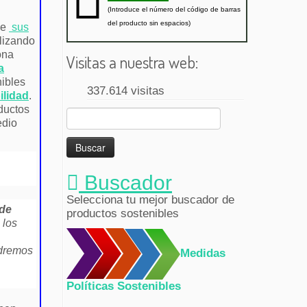
(Introduce el número del código de barras
del producto sin espacios)
de
sus
lizando
ona
Visitas a nuestra web:
a
ibles
337.614 visitas
ilidad
.
ductos
Buscar:
edio
Buscador
Selecciona tu mejor buscador de
 de
productos sostenibles
 los
odremos
Medidas
Políticas Sostenibles