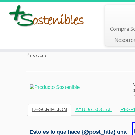
Saltar
Compra So
al
contenido
Nosotro
Mercadona
M
p
i
DESCRIPCIÓN
AYUDA SOCIAL
RESP
Esto es lo que hace {@post_title} una