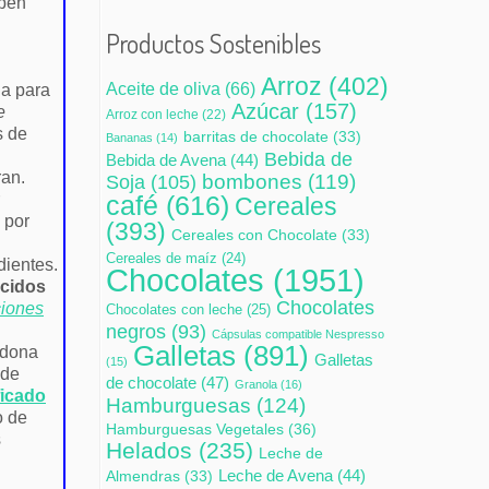
ben
Productos Sostenibles
Arroz
(402)
Aceite de oliva
(66)
a para
Azúcar
(157)
e
Arroz con leche
(22)
s de
barritas de chocolate
(33)
Bananas
(14)
Bebida de
Bebida de Avena
(44)
ran.
bombones
(119)
Soja
(105)
café
(616)
Cereales
 por
(393)
Cereales con Chocolate
(33)
Cereales de maíz
(24)
dientes.
Chocolates
(1951)
ocidos
Chocolates
ciones
Chocolates con leche
(25)
negros
(93)
Cápsulas compatible Nespresso
Galletas
(891)
adona
Galletas
(15)
 de
de chocolate
(47)
Granola
(16)
ficado
Hamburguesas
(124)
o de
Hamburguesas Vegetales
(36)
s
Helados
(235)
Leche de
Leche de Avena
(44)
Almendras
(33)