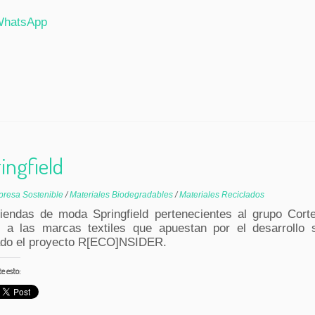
hatsApp
ingfield
resa Sostenible
/
Materiales Biodegradables
/
Materiales Reciclados
iendas de moda Springfield pertenecientes al grupo Corte
o a las marcas textiles que apuestan por el desarrollo s
ado el proyecto R[ECO]NSIDER.
 esto: