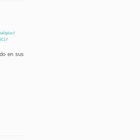
cológico
/
MSC)
/
ndo en sus