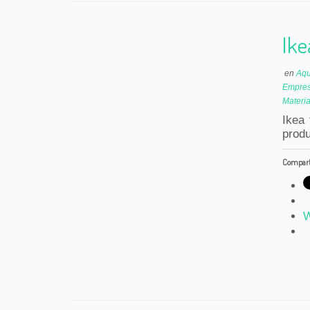
Ike
en
Aqu
Empres
Materi
Ikea
produ
Comparte
W