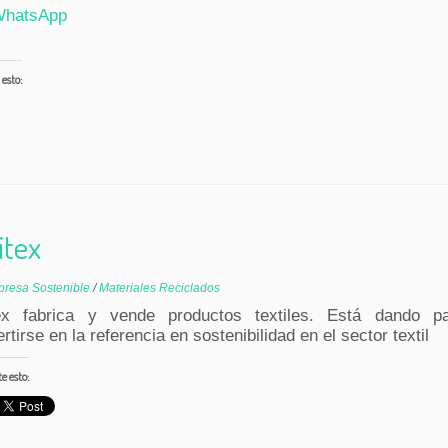
hatsApp
esto:
rgando...
itex
resa Sostenible
/
Materiales Reciclados
tex fabrica y vende productos textiles. Está dando p
rtirse en la referencia en sostenibilidad en el sector textil
 esto: