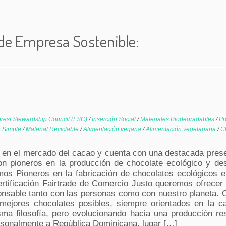
 de Empresa Sostenible:
rest Stewardship Council (FSC)
/
Inserción Social
/
Materiales Biodegradables
/
Pr
 Simple
/
Material Reciclable
/
Alimentación vegana
/
Alimentación vegetariana
/
C
 en el mercado del cacao y cuenta con una destacada prese
on pioneros en la producción de chocolate ecológico y de
mos Pioneros en la fabricación de chocolates ecológicos 
ertificación Fairtrade de Comercio Justo queremos ofrecer 
nsable tanto con las personas como con nuestro planeta. 
mejores chocolates posibles, siempre orientados en la ca
sma filosofía, pero evolucionando hacia una producción re
ersonalmente a República Dominicana, lugar […]