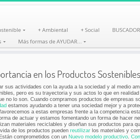
stenible
+ Ambiental
+ Social
BUSCADOR
s
Más formas de AYUDAR…
rtancia en los Productos Sostenibles
us actividades con la ayuda a la sociedad y al medio am
les, pero es su trayectoria y sus actos lo que en realidad
ue no lo son. Cuando compramos productos de empresas so
dad
estamos ayudando a tener una sociedad mejor y a prote
favorecemos a estas empresas frente a la competencia es
orma de actuar y estamos fomentando un forma de hacer n
izan materiales reciclables y diseñan sus productos para q
de vida de los productos pueden
reutilizar
los materiales y co
. Están comprometidos con un
Nuevo modelo productivo
.
Con