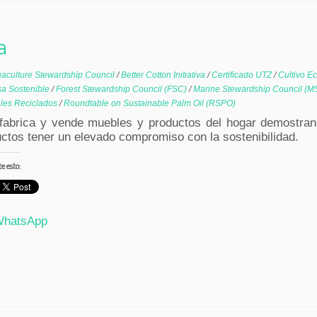
a
aculture Stewardship Council
/
Better Cotton Initiativa
/
Certificado UTZ
/
Cultivo E
a Sostenible
/
Forest Stewardship Council (FSC)
/
Marine Stewardship Council (
ales Reciclados
/
Roundtable on Sustainable Palm Oil (RSPO)
 fabrica y vende muebles y productos del hogar demostra
ctos tener un elevado compromiso con la sostenibilidad.
 esto:
hatsApp