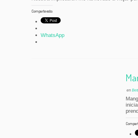
Comparte esto:
WhatsApp
Ma
en
Bet
Mang
inici
pren
Comparte