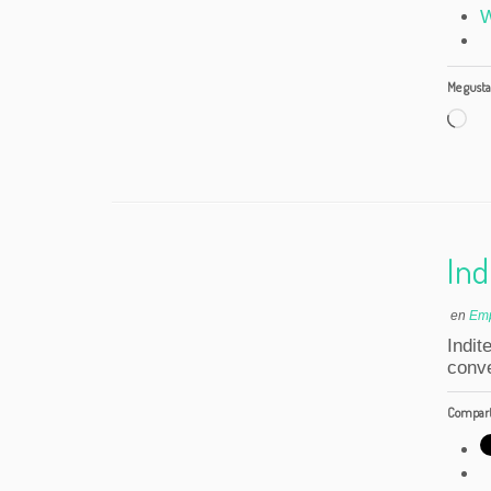
W
Me gusta 
Ca
Ind
en
Emp
Indi
conve
Comparte