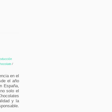
oducción
hocolate
/
ncia en el
sde el año
en España,
no solo el
Chocolates
lidad y la
sponsable.