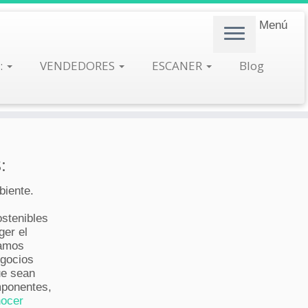
Menú
:
VENDEDORES
ESCANER
Blog
:
biente.
stenibles
ger el
tamos
egocios
ue sean
mponentes,
ocer