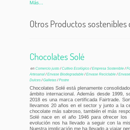
Más...
Otros Productos sostenibles
Chocolates Solé
en
Comercio justo
/
Cultivo Ecológico
/
Empresa Sostenible
/
Fo
Artesanal
/
Envase Biodegradable
/
Envase Reciclable
/
Envase
Dulces
/
Galletas
/
Postre
Chocolates Solé está plenamente consolidado
ámbito internacional. Además desde 1999, s
2018 es una marca certificada Fairtrade. So
llevamos 20 años en el sector y junto a la c
chocolate más sabroso, también el más respo
Solé nace en el año 1946 para ofrecer los 
evolución nos ha llevado a seguir con la mi
Nuestra implicación me ha llevado a viajar p