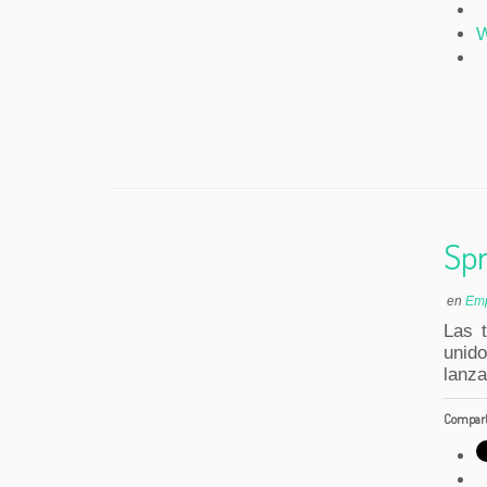
W
Spr
en
Emp
Las t
unid
lanz
Comparte