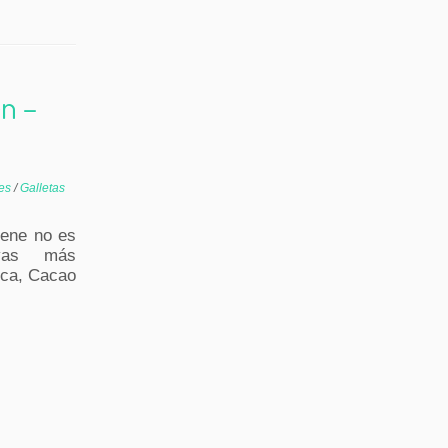
en –
ces
/
Galletas
bene no es
ivas más
ica, Cacao