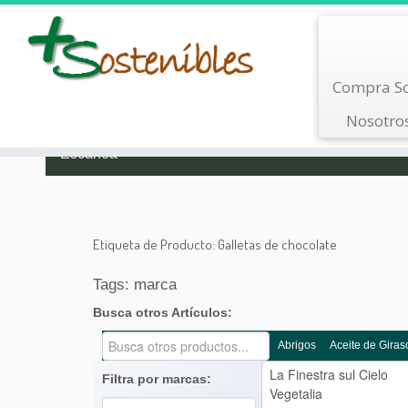
Saltar
Compra So
al
contenido
Nosotro
Busca por Tipo
Busca por Marca
Escanea
Etiqueta de Producto:
Galletas de chocolate
Tags: marca
Busca otros Artículos:
Abrigos
Aceite de Giras
Filtra por marcas: