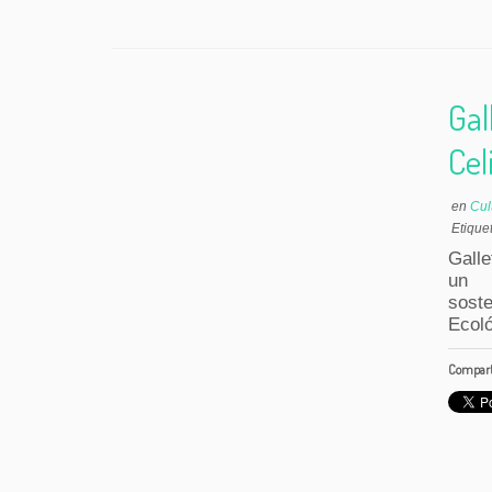
Gal
Cel
en
Cul
Etique
Galle
un 
soste
Ecol
Comparte