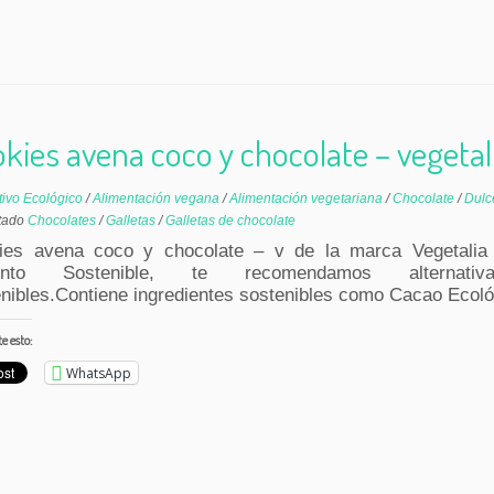
kies avena coco y chocolate – vegetal
tivo Ecológico
/
Alimentación vegana
/
Alimentación vegetariana
/
Chocolate
/
Dul
tado
Chocolates
/
Galletas
/
Galletas de chocolate
ies avena coco y chocolate – v de la marca Vegetalia
mento Sostenible, te recomendamos alternat
nibles.Contiene ingredientes sostenibles como Cacao Ecoló
 esto:
WhatsApp