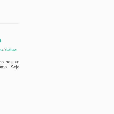
a
ces
/
Galletas
no sea un
como Soja