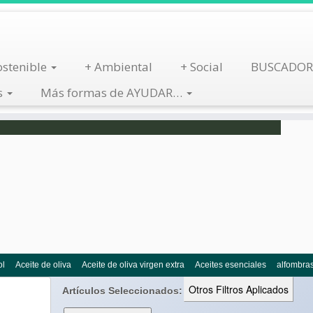
stenible
+ Ambiental
+ Social
BUSCADOR
s
Más formas de AYUDAR…
Busca por Tienda
Descarga App
ol
Aceite de oliva
Aceite de oliva virgen extra
Aceites esenciales
alfombra
Otros Filtros Aplicados
Artículos Seleccionados: