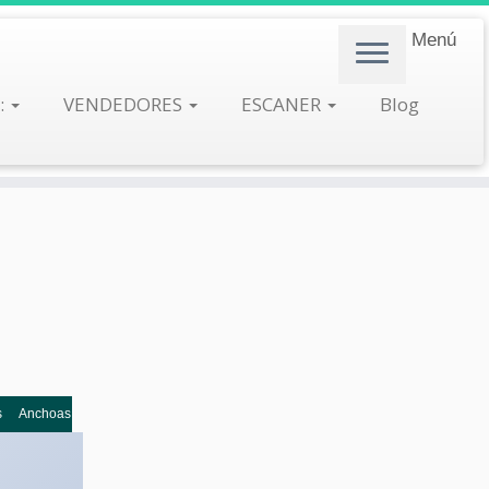
Menú
:
VENDEDORES
ESCANER
Blog
s
Anchoas en conserva
Anguila ahumada
Anillos
Aperitivo
Aperitivo de