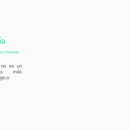
ia
ces
/
Galletas
 no es un
ivas más
gico