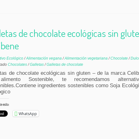
letas de chocolate ecológicas sin glut
ibene
tivo Ecológico
/
Alimentación vegana
/
Alimentación vegetariana
/
Chocolate
/
Dul
tado
Chocolates
/
Galletas
/
Galletas de chocolate
tas de chocolate ecológicas sin gluten – de la marca Celi
alimento Sostenible, te recomendamos alternat
nibles.Contiene ingredientes sostenibles como Soja Ecológ
ógico
 esto:
WhatsApp