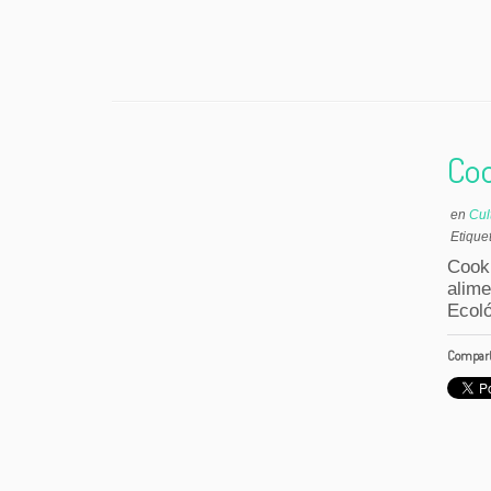
Coo
en
Cul
Etique
Cook
alim
Ecoló
Comparte