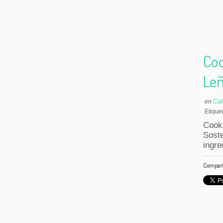
Coo
Le
en
Cul
Etique
Cook
Sost
ingre
Comparte