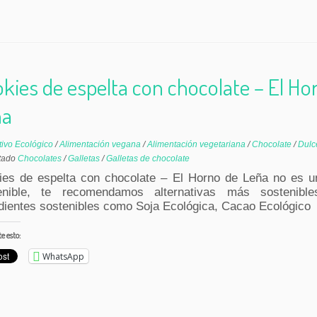
kies de espelta con chocolate – El Ho
ña
tivo Ecológico
/
Alimentación vegana
/
Alimentación vegetariana
/
Chocolate
/
Dul
tado
Chocolates
/
Galletas
/
Galletas de chocolate
ies de espelta con chocolate – El Horno de Leña no es u
enible, te recomendamos alternativas más sostenibles
dientes sostenibles como Soja Ecológica, Cacao Ecológico
 esto:
WhatsApp