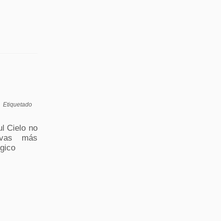
s
Etiquetado
ul Cielo no
ivas más
gico