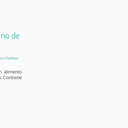
rno de
ces
/
Galletas
n alimento
.Contiene