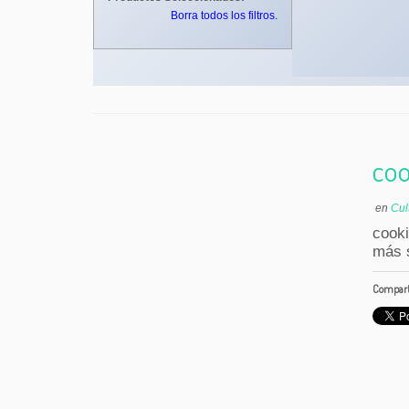
Borra todos los filtros.
coo
en
Cul
cook
más s
Comparte