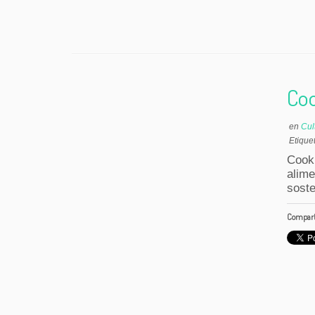
Coo
en
Cul
Etique
Cook
ali
soste
Comparte