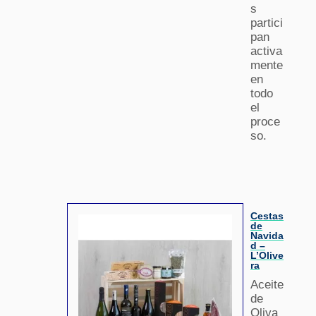
s
partici
pan
activa
mente
en
todo
el
proce
so.
Cestas
de
Navida
d –
L’Olive
ra
Aceite
de
Oliva