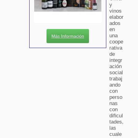
y
vinos
elabor
ados
en
una
Más Información
coope
rativa
de
integr
ación
social
trabaj
ando
con
perso
nas
con
dificul
tades,
las
cuale