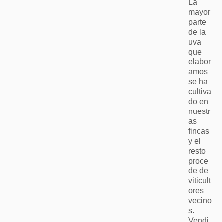
La
mayor
parte
de la
uva
que
elabor
amos
se ha
cultiva
do en
nuestr
as
fincas
y el
resto
proce
de de
viticult
ores
vecino
s.
Vendi