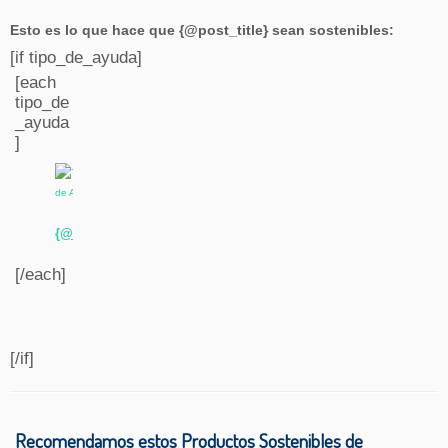
Esto es lo que hace que {@post_title} sean sostenibles:
[if tipo_de_ayuda]
[each
tipo_de
_ayuda
]
{@name}:
{@descripcin_corta}
[/each]
[/if]
Recomendamos estos Productos Sostenibles de