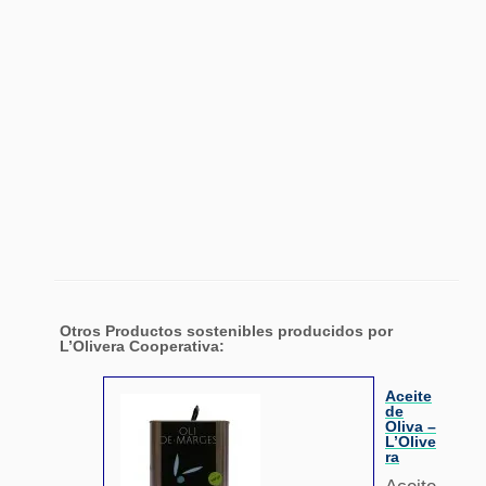
Otros Productos sostenibles producidos por
L’Olivera Cooperativa:
Aceite
de
Oliva –
L’Olive
ra