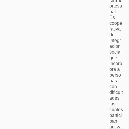
forma
ortesa
nal.
Es
coope
rativa
de
integr
ación
social
que
incorp
ora a
perso
nas
con
dificult
ades,
las
cuales
partici
pan
activa