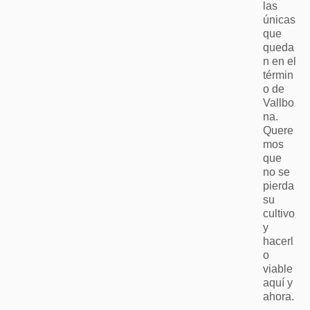
las
únicas
que
queda
n en el
términ
o de
Vallbo
na.
Quere
mos
que
no se
pierda
su
cultivo
y
hacerl
o
viable
aquí y
ahora.