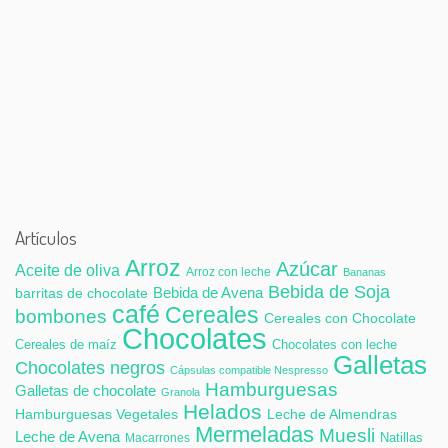
Artículos
Arroz
Azúcar
Aceite de oliva
Arroz con leche
Bananas
Bebida de Soja
Bebida de Avena
barritas de chocolate
café
Cereales
bombones
Cereales con Chocolate
Chocolates
Cereales de maíz
Chocolates con leche
Galletas
Chocolates negros
Cápsulas compatible Nespresso
Hamburguesas
Galletas de chocolate
Granola
Helados
Hamburguesas Vegetales
Leche de Almendras
Mermeladas
Muesli
Leche de Avena
Natillas
Macarrones