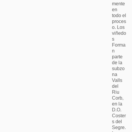
mente
en
todo el
proces
o. Los
viñedo
s
Forma
n
parte
de la
subzo
na
Valls
del
Riu
Corb,
en la
D.O.
Coster
s del
Segre.