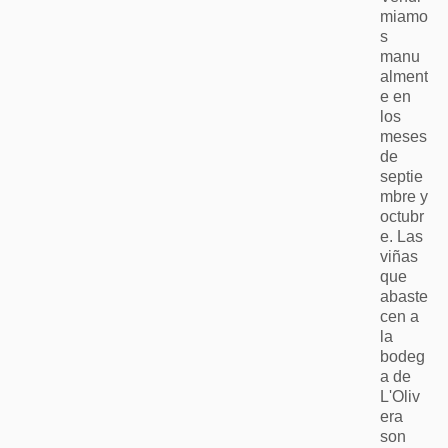
miamo
s
manu
alment
e en
los
meses
de
septie
mbre y
octubr
e. Las
viñas
que
abaste
cen a
la
bodeg
a de
L'Oliv
era
son