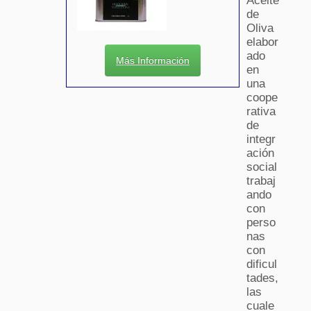
Aceite
de
Oliva
elabor
ado
Más Información
en
una
coope
rativa
de
integr
ación
social
trabaj
ando
con
perso
nas
con
dificul
tades,
las
cuale