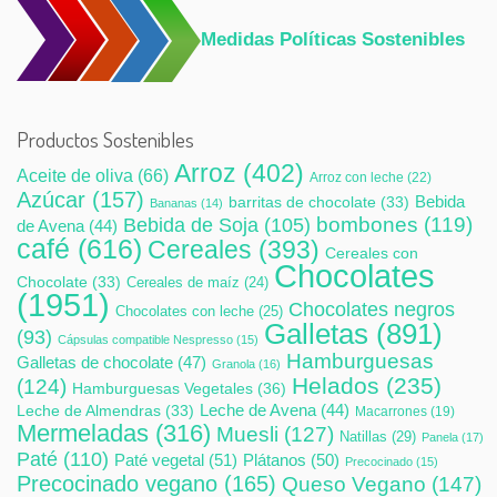
Medidas Políticas Sostenibles
Productos Sostenibles
Arroz
(402)
Aceite de oliva
(66)
Arroz con leche
(22)
Azúcar
(157)
Bebida
barritas de chocolate
(33)
Bananas
(14)
bombones
(119)
Bebida de Soja
(105)
de Avena
(44)
café
(616)
Cereales
(393)
Cereales con
Chocolates
Chocolate
(33)
Cereales de maíz
(24)
(1951)
Chocolates negros
Chocolates con leche
(25)
Galletas
(891)
(93)
Cápsulas compatible Nespresso
(15)
Hamburguesas
Galletas de chocolate
(47)
Granola
(16)
Helados
(235)
(124)
Hamburguesas Vegetales
(36)
Leche de Avena
(44)
Leche de Almendras
(33)
Macarrones
(19)
Mermeladas
(316)
Muesli
(127)
Natillas
(29)
Panela
(17)
Paté
(110)
Paté vegetal
(51)
Plátanos
(50)
Precocinado
(15)
Precocinado vegano
(165)
Queso Vegano
(147)