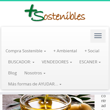
Saltar
al
contenido
Empresa olivarera ofrece condiciones dignas a temporeros
Compra Sostenible
+ Ambiental
+ Social
en
Uncategorized
BUSCADOR:
VENDEDORES
ESCANER
No
Blog
Nosotros
he
mo
Más formas de AYUDAR…
s
en
co
ntr
ad