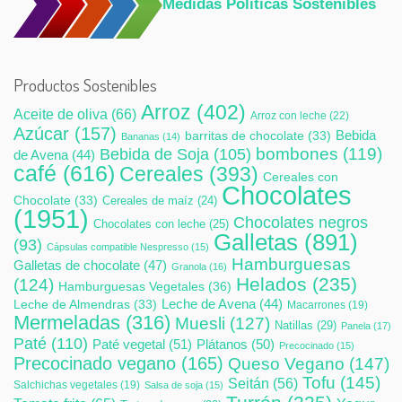
Medidas Políticas Sostenibles
Productos Sostenibles
Arroz
(402)
Aceite de oliva
(66)
Arroz con leche
(22)
Azúcar
(157)
Bebida
barritas de chocolate
(33)
Bananas
(14)
bombones
(119)
Bebida de Soja
(105)
de Avena
(44)
café
(616)
Cereales
(393)
Cereales con
Chocolates
Chocolate
(33)
Cereales de maíz
(24)
(1951)
Chocolates negros
Chocolates con leche
(25)
Galletas
(891)
(93)
Cápsulas compatible Nespresso
(15)
Hamburguesas
Galletas de chocolate
(47)
Granola
(16)
Helados
(235)
(124)
Hamburguesas Vegetales
(36)
Leche de Avena
(44)
Leche de Almendras
(33)
Macarrones
(19)
Mermeladas
(316)
Muesli
(127)
Natillas
(29)
Panela
(17)
Paté
(110)
Paté vegetal
(51)
Plátanos
(50)
Precocinado
(15)
Precocinado vegano
(165)
Queso Vegano
(147)
Tofu
(145)
Seitán
(56)
Salchichas vegetales
(19)
Salsa de soja
(15)