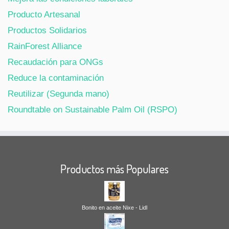
Producto Artesanal
Productos Solidarios
RainForest Alliance
Recaudación para ONGs
Reduce la contaminación
Reutilizar (Segunda mano)
Roundtable on Sustainable Palm Oil (RSPO)
Productos más Populares
Bonito en aceite Nixe - Lidl