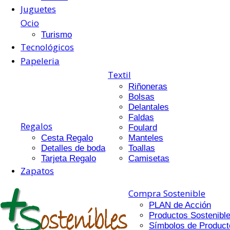
Juguetes
Ocio
Turismo
Tecnológicos
Papeleria
Textil
Riñoneras
Bolsas
Delantales
Faldas
Regalos
Foulard
Cesta Regalo
Manteles
Detalles de boda
Toallas
Tarjeta Regalo
Camisetas
Zapatos
Compra Sostenible
PLAN de Acción
Productos Sostenibl
Símbolos de Product