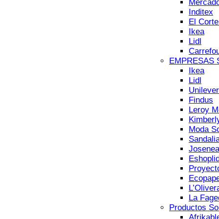
Mercad
Inditex
El Corte
Ikea
Lidl
Carrefo
EMPRESAS So
Ikea
Lidl
Unilever
Findus
Leroy Me
Kimberl
Moda So
Sandali
Josene
Eshoplid
Proyecto
Ecopaper
L’Oliver
La Fage
Productos Sol
Afrikabl