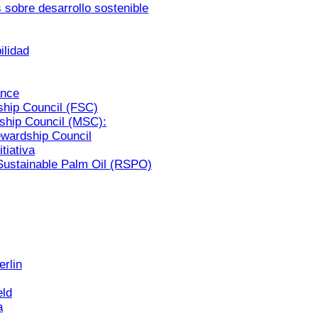
 sobre desarrollo sostenible
ilidad
ance
ship Council (FSC)
ship Council (MSC):
ewardship Council
itiativa
Sustainable Palm Oil (RSPO)
rlin
eld
a