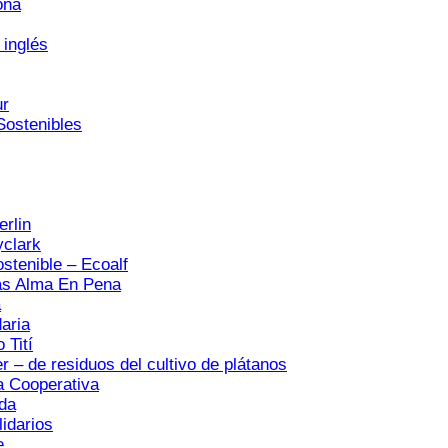
ona
 inglés
ur
stenibles
rlin
yclark
stenible – Ecoalf
as Alma En Pena
a
aria
 Tití
 – de residuos del cultivo de plátanos
a Cooperativa
da
idarios
e