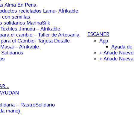
as Alma En Pena
roductos reciclados Lamu- Afrikable
 con semillas
 solidarios MarinaSilk
 Textiles Jimudu – Afrikable
ESCANER
para el cambio – Taller de Artesania
 para el Cambio- Tarjeta Detalle
App
 Masai – Afrikable
Ayuda de 
 Solidarios
+ Añade Nuevo
os
+ Añade Nueva
DAR…
 AYUDAN
idaria – RastroSolidario
nda mano)