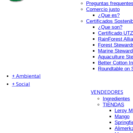
Preguntas frequentes
Comercio justo
¿Que es?
Certificados Sostenib
¿Que son?
Certificado UTZ
RainForest Alli
Forest Steward
Marine Steward
Aquaculture St
Better Cotton In
Roundtable on 
+ Ambiental
+ Social
VENDEDORES
Ingredientes
TIENDAS
Leroy Me
Mango
Springfi
Alimerk