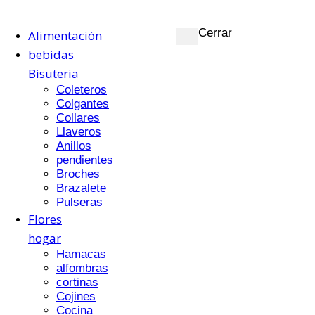
Saltar
al
Cerrar
contenido
Alimentación
bebidas
Bisuteria
Coleteros
Colgantes
Collares
Llaveros
Anillos
pendientes
Broches
Brazalete
Pulseras
Flores
hogar
Hamacas
alfombras
cortinas
Cojines
Cocina