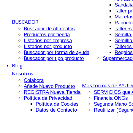
Sandali
Taller p
Macetas
BUSCADOR:
Pañuelos
Buscador de Alimentos
Talleres
Productos por tienda
Semilla 
Listados por empresa
Semillla
Listados por producto
Talleres
Buscador por forma de ayuda
Regalos
Buscador por tipo producto
Supermercad
Blog
Nosotros
Colabora
Más formas de AYU
Añade Nuevo Producto
REGISTRA Nueva Tienda
SERVICIOS que
Política de Privacidad
Financia ONGs
Política de Cookies
Segunda Mano Sol
Datos de Contacto
Reutilizar (Segu