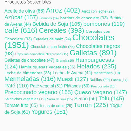
Productos Sostenibles
Arroz
(402)
Aceite de oliva
(66)
Arroz con leche
(22)
Azúcar
(157)
Bebida
barritas de chocolate
(33)
Bananas
(14)
bombones
(119)
Bebida de Soja
(105)
de Avena
(44)
café
(616)
Cereales
(393)
Cereales con
Chocolates
Chocolate
(33)
Cereales de maíz
(24)
(1951)
Chocolates negros
Chocolates con leche
(25)
Galletas
(891)
(93)
Cápsulas compatible Nespresso
(15)
Hamburguesas
Galletas de chocolate
(47)
Granola
(16)
Helados
(235)
(124)
Hamburguesas Vegetales
(36)
Leche de Avena
(44)
Leche de Almendras
(33)
Macarrones
(19)
Mermeladas
(316)
Muesli
(127)
Natillas
(29)
Panela
(17)
Paté
(110)
Paté vegetal
(51)
Plátanos
(50)
Precocinado
(15)
Precocinado vegano
(165)
Queso Vegano
(147)
Tofu
(145)
Seitán
(56)
Salchichas vegetales
(19)
Salsa de soja
(15)
Turrón
(225)
Tomate frito
(65)
Yogur
Tortas de arroz
(29)
Yogures
(181)
de Soja
(61)