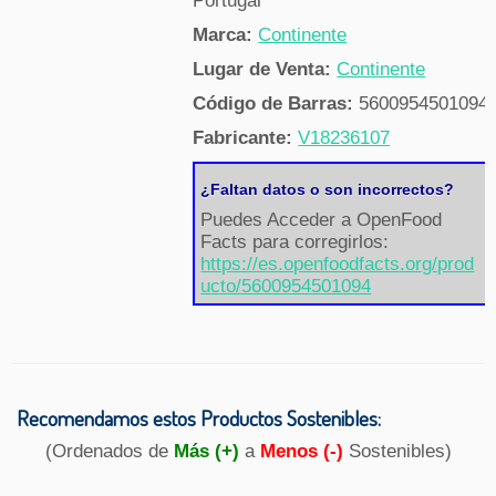
Portugal
Marca:
Continente
Lugar de Venta:
Continente
Código de Barras:
5600954501094
Fabricante:
V18236107
¿Faltan datos o son incorrectos?
Puedes Acceder a OpenFood
Facts para corregirlos:
https://es.openfoodfacts.org/prod
ucto/5600954501094
Recomendamos estos Productos Sostenibles:
(Ordenados de
Más (+)
a
Menos (-)
Sostenibles)