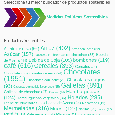
Selecciona tu mejor buscador de productos sostenibles
Medidas Políticas Sostenibles
Productos Sostenibles
Arroz
(402)
Aceite de oliva
(66)
Arroz con leche
(22)
Azúcar
(157)
Bebida
barritas de chocolate
(33)
Bananas
(14)
bombones
(119)
Bebida de Soja
(105)
de Avena
(44)
café
(616)
Cereales
(393)
Cereales con
Chocolates
Chocolate
(33)
Cereales de maíz
(24)
(1951)
Chocolates negros
Chocolates con leche
(25)
Galletas
(891)
(93)
Cápsulas compatible Nespresso
(15)
Hamburguesas
Galletas de chocolate
(47)
Granola
(16)
Helados
(235)
(124)
Hamburguesas Vegetales
(36)
Leche de Avena
(44)
Leche de Almendras
(33)
Macarrones
(19)
Mermeladas
(316)
Muesli
(127)
Natillas
(29)
Panela
(17)
Paté
(110)
Paté vegetal
(51)
Plátanos
(50)
Precocinado
(15)