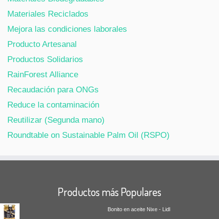
Materiales Reciclados
Mejora las condiciones laborales
Producto Artesanal
Productos Solidarios
RainForest Alliance
Recaudación para ONGs
Reduce la contaminación
Reutilizar (Segunda mano)
Roundtable on Sustainable Palm Oil (RSPO)
Productos más Populares
Bonito en aceite Nixe - Lidl