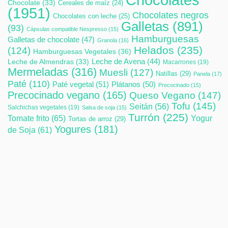
Chocolate
(33)
Cereales de maíz
(24)
(1951)
Chocolates negros
Chocolates con leche
(25)
Galletas
(891)
(93)
Cápsulas compatible Nespresso
(15)
Hamburguesas
Galletas de chocolate
(47)
Granola
(16)
Helados
(235)
(124)
Hamburguesas Vegetales
(36)
Leche de Avena
(44)
Leche de Almendras
(33)
Macarrones
(19)
Mermeladas
(316)
Muesli
(127)
Natillas
(29)
Panela
(17)
Paté
(110)
Paté vegetal
(51)
Plátanos
(50)
Precocinado
(15)
Precocinado vegano
(165)
Queso Vegano
(147)
Tofu
(145)
Seitán
(56)
Salchichas vegetales
(19)
Salsa de soja
(15)
Turrón
(225)
Tomate frito
(65)
Yogur
Tortas de arroz
(29)
Yogures
(181)
de Soja
(61)