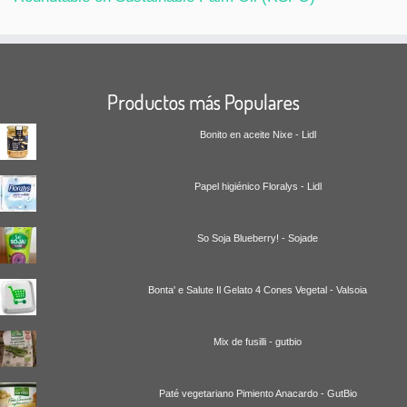
Productos más Populares
Bonito en aceite Nixe - Lidl
Papel higiénico Floralys - Lidl
So Soja Blueberry! - Sojade
Bonta' e Salute Il Gelato 4 Cones Vegetal - Valsoia
Mix de fusilli - gutbio
Paté vegetariano Pimiento Anacardo - GutBio