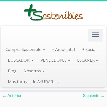
Saltar
al
contenido
Compra Sostenible
+ Ambiental
+ Social
BUSCADOR:
VENDEDORES
ESCANER
food-cereal-bowl-and-a-money-bag_icon-icons.com_70731
Blog
Nosotros
Publicada
febrero 9, 2020
en dimensiones
512 × 512
en
food-cereal-bowl-
and-a-money-bag_icon-icons.com_70731
.
Más formas de AYUDAR…
← Anterior
Siguiente →