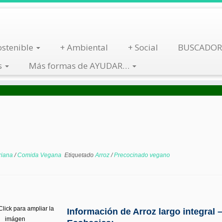
stenible
+ Ambiental
+ Social
BUSCADOR
s
Más formas de AYUDAR…
Busca por Tienda
Descarga App
riana
/
Comida Vegana
Etiquetado
Arroz
/
Precocinado vegano
lick para ampliar la
Información de Arroz largo integral 
imágen