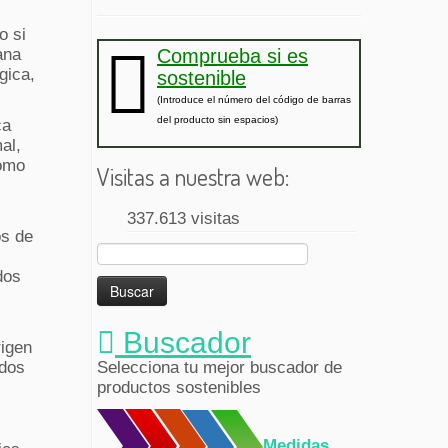
o si
ana
Comprueba si es
gica,
sostenible
(Introduce el número del código de barras
del producto sin espacios)
ca
al,
como
Visitas a nuestra web:
337.613 visitas
os de
Buscar:
dos
Buscador
rigen
ados
Selecciona tu mejor buscador de
productos sostenibles
Medidas