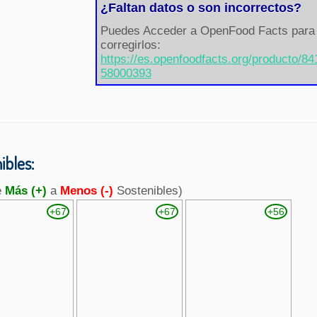
¿Faltan datos o son incorrectos?
Puedes Acceder a OpenFood Facts para
corregirlos:
https://es.openfoodfacts.org/producto/84
58000393
bles:
e
Más (+)
a
Menos (-)
Sostenibles)
+67
+67
+56