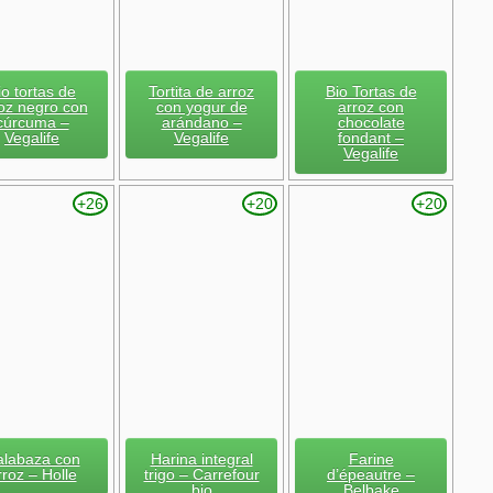
io tortas de
Tortita de arroz
Bio Tortas de
oz negro con
con yogur de
arroz con
cúrcuma –
arándano –
chocolate
Vegalife
Vegalife
fondant –
Vegalife
+26
+20
+20
labaza con
Harina integral
Farine
rroz – Holle
trigo – Carrefour
d’épeautre –
bio
Belbake