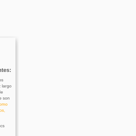
ntes:
os
z largo
de
e son
como
os,
ics