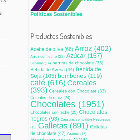
ics
e
Políticas Sostenibles
Productos Sostenibles
Arroz
(402)
Aceite de oliva
(66)
Azúcar
(157)
Arroz con leche
(22)
barritas de chocolate
(33)
Bananas
(14)
Bebida de
Bebida de Avena
(44)
bombones
(119)
Soja
(105)
café
(616)
Cereales
(393)
Cereales con Chocolate
(33)
Cereales de maíz
(24)
Chocolates
(1951)
Chocolates
Chocolates con leche
(25)
negros
(93)
Cápsulas compatible Nespresso
Galletas
(891)
Galletas
(15)
de chocolate
(47)
Granola
(16)
Hamburguesas
(124)