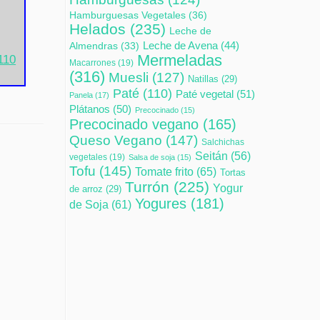
Hamburguesas Vegetales
(36)
Helados
(235)
Leche de
Leche de Avena
(44)
Almendras
(33)
Mermeladas
110
Macarrones
(19)
(316)
Muesli
(127)
Natillas
(29)
Paté
(110)
Paté vegetal
(51)
Panela
(17)
Plátanos
(50)
Precocinado
(15)
Precocinado vegano
(165)
Queso Vegano
(147)
Salchichas
Seitán
(56)
vegetales
(19)
Salsa de soja
(15)
Tofu
(145)
Tomate frito
(65)
Tortas
Turrón
(225)
Yogur
de arroz
(29)
Yogures
(181)
de Soja
(61)