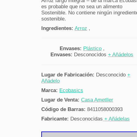
Arroz largo integral – de la marca Ecobas
es probable que no sea un alimento
Sostenible. No contiene ningún ingredient
sostenible.
Ingredientes:
Arroz
,
Envases:
Plástico
,
Envases:
Desconocidos
+ Añádelos
Lugar de Fabricación:
Desconocido
+
Añádelo
Marca:
Ecobasics
Lugar de Venta:
Casa Ametller
Código de Barras:
8411058000393
Fabricante:
Desconocidas
+ Añádelas