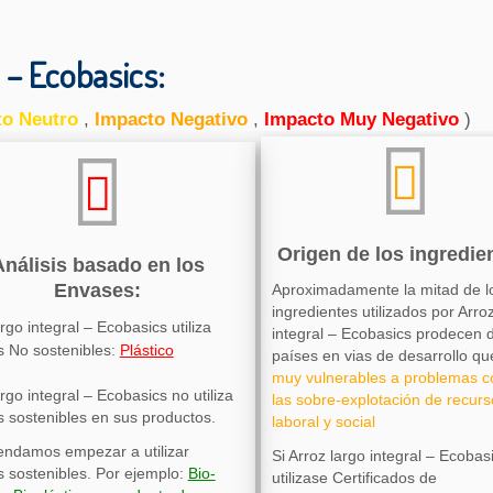
l – Ecobasics:
to Neutro
,
Impacto Negativo
,
Impacto Muy Negativo
)
Origen de los ingredie
Análisis basado en los
Envases:
Aproximadamente la mitad de l
ingredientes utilizados por Arro
rgo integral – Ecobasics utiliza
integral – Ecobasics prodecen 
 No sostenibles:
Plástico
países en vias de desarrollo qu
muy vulnerables a problemas 
rgo integral – Ecobasics no utiliza
las sobre-explotación de recurs
 sostenibles en sus productos.
laboral y social
ndamos empezar a utilizar
Si Arroz largo integral – Ecobas
 sostenibles. Por ejemplo:
Bio-
utilizase Certificados de