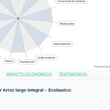
Conservación Ecosistemas
Biodiversidad
Sobreexplotación
Huella Ambiental
Pobreza
Desertificación
Powered by
IMPACTO ECONÓMICO
TESTIMONIOS
 Arroz largo integral – Ecobasics: