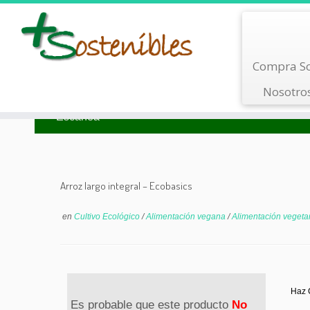
Saltar
Compra So
al
contenido
Nosotro
Busca por Tipo
Busca por Marca
Escanea
Arroz largo integral – Ecobasics
en
Cultivo Ecológico
/
Alimentación vegana
/
Alimentación vegeta
Haz C
Es probable que este producto
No