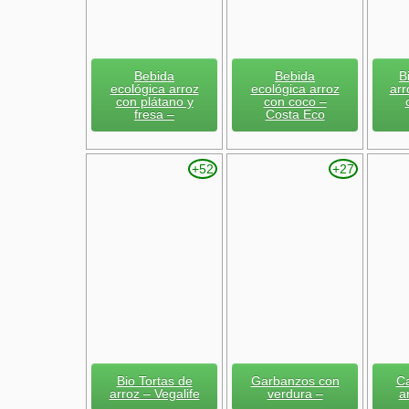
Bebida
Bebida
B
ecológica arroz
ecológica arroz
arr
con plátano y
con coco –
fresa –
Costa Eco
+52
+27
Bio Tortas de
Garbanzos con
Ca
arroz – Vegalife
verdura –
a