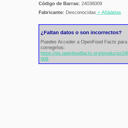
Código de Barras:
24036009
Fabricante:
Desconocidas
+ Añádelas
¿Faltan datos o son incorrectos?
Puedes Acceder a OpenFood Facts para
corregirlos:
https://es.openfoodfacts.org/producto/2
009