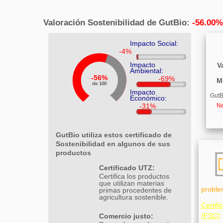
Valoración Sostenibilidad de GutBio:
-56.00%
Impacto Social:
Impacto
V
Ambiental:
56%
M
de 100
Impacto
GutB
Económico:
Ne
GutBio utiliza estos certificado de
Sostenibilidad en algunos de sus
productos
Certificado UTZ:
Certifica los productos
que utilizan materias
proble
primas procedentes de
agricultura sostenible.
Certif
Comercio justo:
(FSC)