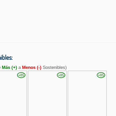
bles:
e
Más (+)
a
Menos (-)
Sostenibles)
+85
+85
+85