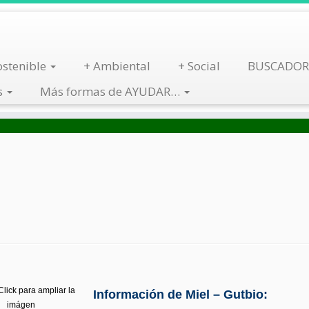
stenible
+ Ambiental
+ Social
BUSCADOR
s
Más formas de AYUDAR…
Busca por Tienda
Descarga App
lick para ampliar la
Información de Miel – Gutbio:
imágen