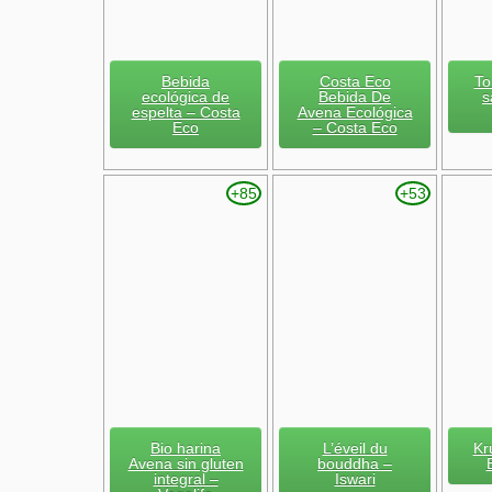
Bebida
Costa Eco
To
ecológica de
Bebida De
s
espelta – Costa
Avena Ecológica
Eco
– Costa Eco
+85
+53
Bio harina
L’éveil du
Kr
Avena sin gluten
bouddha –
integral –
Iswari