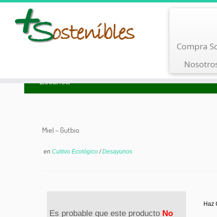
Saltar
Compra So
al
contenido
Nosotro
Busca por Tipo
Busca por Marca
Escanea
Miel – Gutbio
en
Cultivo Ecológico
/
Desayunos
Haz C
Es probable que este producto
No