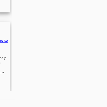
so No
os y
s
que