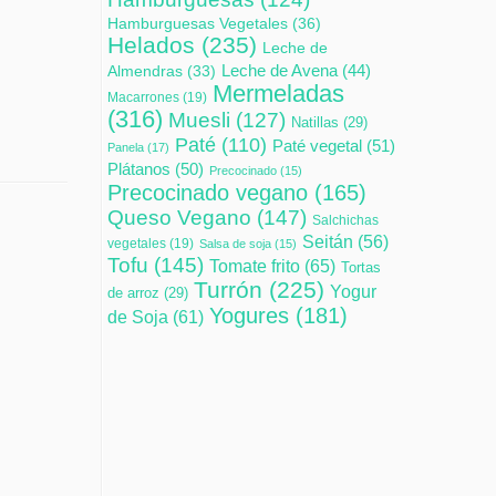
Hamburguesas Vegetales
(36)
Helados
(235)
Leche de
Leche de Avena
(44)
Almendras
(33)
Mermeladas
Macarrones
(19)
(316)
Muesli
(127)
Natillas
(29)
Paté
(110)
Paté vegetal
(51)
Panela
(17)
Plátanos
(50)
Precocinado
(15)
Precocinado vegano
(165)
Queso Vegano
(147)
Salchichas
Seitán
(56)
vegetales
(19)
Salsa de soja
(15)
Tofu
(145)
Tomate frito
(65)
Tortas
Turrón
(225)
Yogur
de arroz
(29)
Yogures
(181)
de Soja
(61)