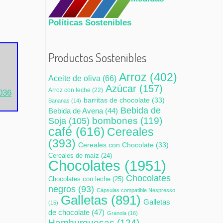
Políticas Sostenibles
Productos Sostenibles
Arroz
(402)
Aceite de oliva
(66)
Azúcar
(157)
Arroz con leche
(22)
4036
barritas de chocolate
(33)
Bananas
(14)
Bebida de
Bebida de Avena
(44)
bombones
(119)
Soja
(105)
café
(616)
Cereales
(393)
Cereales con Chocolate
(33)
Cereales de maíz
(24)
Chocolates
(1951)
Chocolates
Chocolates con leche
(25)
negros
(93)
Cápsulas compatible Nespresso
Galletas
(891)
Galletas
(15)
de chocolate
(47)
Granola
(16)
Hamburguesas
(124)