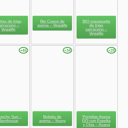
rtas de trigo
Bio Copos de
BIO espaguetis
arraceno –
avena – Vegalife
de trigo
Vegalife
sarraceno –
Vegalife
+46
+34
+28
unchy Sun –
Bebida de
Porridge Avena
Barnhouse
avena – Yosoy
GO con Espelta
y Chia – Asana