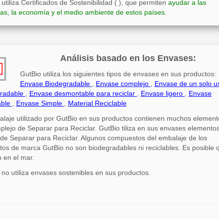
utiliza Certificados de Sostenibilidad ( ), que permiten
ayudar a las
as, la economía y el medio ambiente de estos países.
Análisis basado en los Envases:
GutBio utiliza los siguientes tipos de envases en sus productos:
Envase Biodegradable
,
Envase complejo
,
Envase de un solo u
radable
,
Envase desmontable para reciclar
,
Envase ligero
,
Envase
able
,
Envase Simple
,
Material Reciclable
alaje utilizado por GutBio en sus productos contienen muchos element
plejo de Separar para Reciclar. GutBio tiliza en sus envases elemento
s de Separar para Reciclar. Algunos compuestos del embalaje de los
tos de marca GutBio no son biodegradables ni reciclables. Es posible 
 en el mar.
 no utiliza envases sostenibles en sus productos.