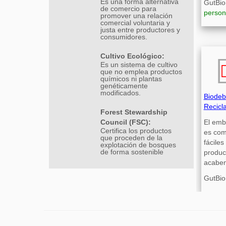
Es una forma alternativa
GutBio 
de comercio para
person
promover una relación
comercial voluntaria y
justa entre productores y
consumidores.
Cultivo Ecológico:
Es un sistema de cultivo
que no emplea productos
químicos ni plantas
genéticamente
modificados.
Biodeb
Recicl
Forest Stewardship
Council (FSC):
El emb
Certifica los productos
es com
que proceden de la
fácile
explotación de bosques
de forma sostenible
produc
acaben
GutBio