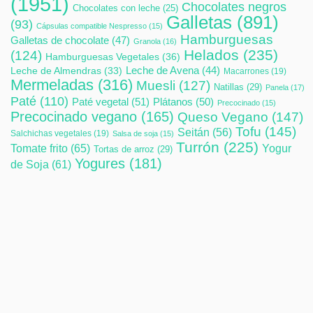
(1951)
Chocolates negros
Chocolates con leche
(25)
Galletas
(891)
(93)
Cápsulas compatible Nespresso
(15)
Hamburguesas
Galletas de chocolate
(47)
Granola
(16)
Helados
(235)
(124)
Hamburguesas Vegetales
(36)
Leche de Avena
(44)
Leche de Almendras
(33)
Macarrones
(19)
Mermeladas
(316)
Muesli
(127)
Natillas
(29)
Panela
(17)
Paté
(110)
Paté vegetal
(51)
Plátanos
(50)
Precocinado
(15)
Precocinado vegano
(165)
Queso Vegano
(147)
Tofu
(145)
Seitán
(56)
Salchichas vegetales
(19)
Salsa de soja
(15)
Turrón
(225)
Tomate frito
(65)
Yogur
Tortas de arroz
(29)
Yogures
(181)
de Soja
(61)