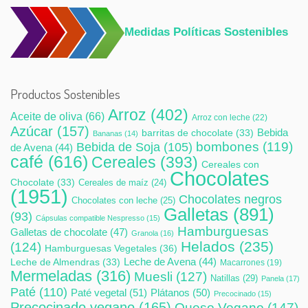
Medidas Políticas Sostenibles
Productos Sostenibles
Arroz
(402)
Aceite de oliva
(66)
Arroz con leche
(22)
Azúcar
(157)
Bebida
barritas de chocolate
(33)
Bananas
(14)
bombones
(119)
Bebida de Soja
(105)
de Avena
(44)
café
(616)
Cereales
(393)
Cereales con
Chocolates
Chocolate
(33)
Cereales de maíz
(24)
(1951)
Chocolates negros
Chocolates con leche
(25)
Galletas
(891)
(93)
Cápsulas compatible Nespresso
(15)
Hamburguesas
Galletas de chocolate
(47)
Granola
(16)
Helados
(235)
(124)
Hamburguesas Vegetales
(36)
Leche de Avena
(44)
Leche de Almendras
(33)
Macarrones
(19)
Mermeladas
(316)
Muesli
(127)
Natillas
(29)
Panela
(17)
Paté
(110)
Paté vegetal
(51)
Plátanos
(50)
Precocinado
(15)
Precocinado vegano
(165)
Queso Vegano
(147)