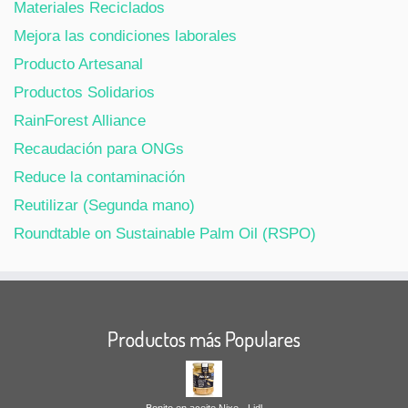
Materiales Reciclados
Mejora las condiciones laborales
Producto Artesanal
Productos Solidarios
RainForest Alliance
Recaudación para ONGs
Reduce la contaminación
Reutilizar (Segunda mano)
Roundtable on Sustainable Palm Oil (RSPO)
Productos más Populares
Bonito en aceite Nixe - Lidl