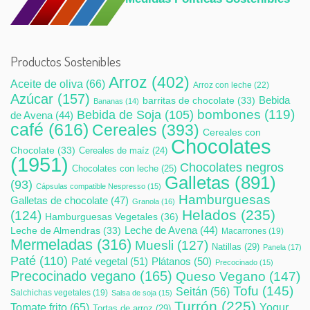
Productos Sostenibles
Arroz
(402)
Aceite de oliva
(66)
Arroz con leche
(22)
Azúcar
(157)
Bebida
barritas de chocolate
(33)
Bananas
(14)
bombones
(119)
Bebida de Soja
(105)
de Avena
(44)
café
(616)
Cereales
(393)
Cereales con
Chocolates
Chocolate
(33)
Cereales de maíz
(24)
(1951)
Chocolates negros
Chocolates con leche
(25)
Galletas
(891)
(93)
Cápsulas compatible Nespresso
(15)
Hamburguesas
Galletas de chocolate
(47)
Granola
(16)
Helados
(235)
(124)
Hamburguesas Vegetales
(36)
Leche de Avena
(44)
Leche de Almendras
(33)
Macarrones
(19)
Mermeladas
(316)
Muesli
(127)
Natillas
(29)
Panela
(17)
Paté
(110)
Paté vegetal
(51)
Plátanos
(50)
Precocinado
(15)
Precocinado vegano
(165)
Queso Vegano
(147)
Tofu
(145)
Seitán
(56)
Salchichas vegetales
(19)
Salsa de soja
(15)
Turrón
(225)
Tomate frito
(65)
Yogur
Tortas de arroz
(29)