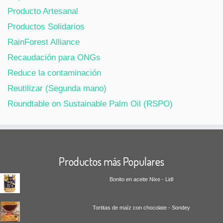
Producto Artesanal
Productos Solidarios
RainForest Alliance
Recaudación para ONGs
Reduce la contaminación
Reutilizar (Segunda mano)
Roundtable on Sustainable Palm Oil (RSPO)
Productos más Populares
Bonito en aceite Nixe - Lidl
Tortitas de maíz con chocolate - Sondey