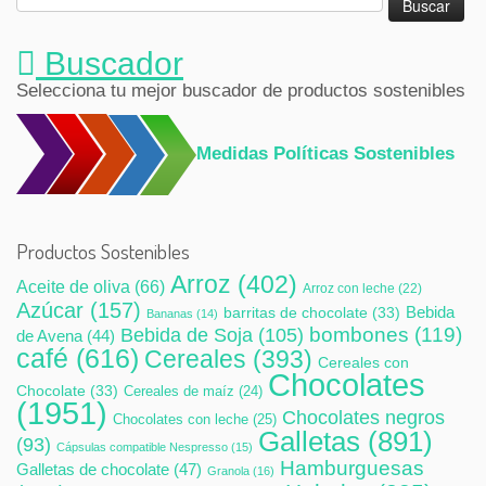
Buscador
Selecciona tu mejor buscador de productos sostenibles
Medidas Políticas Sostenibles
Productos Sostenibles
Arroz
(402)
Aceite de oliva
(66)
Arroz con leche
(22)
Azúcar
(157)
Bebida
barritas de chocolate
(33)
Bananas
(14)
bombones
(119)
Bebida de Soja
(105)
de Avena
(44)
café
(616)
Cereales
(393)
Cereales con
Chocolates
Chocolate
(33)
Cereales de maíz
(24)
(1951)
Chocolates negros
Chocolates con leche
(25)
Galletas
(891)
(93)
Cápsulas compatible Nespresso
(15)
Hamburguesas
Galletas de chocolate
(47)
Granola
(16)