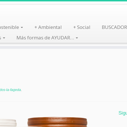
stenible
+ Ambiental
+ Social
BUSCADOR
s
Más formas de AYUDAR…
dos-la-fageda
.
Sig