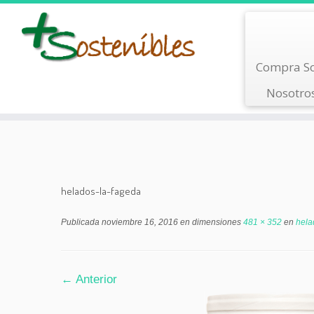
Saltar
Compra So
al
contenido
Nosotro
helados-la-fageda
Publicada
noviembre 16, 2016
en dimensiones
481 × 352
en
hela
← Anterior