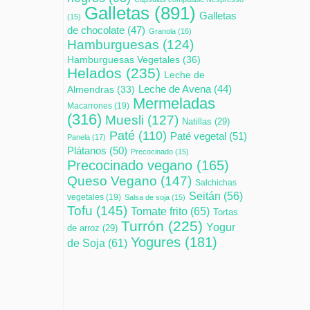
Galletas
(891)
Galletas
(15)
de chocolate
(47)
Granola
(16)
Hamburguesas
(124)
Hamburguesas Vegetales
(36)
Helados
(235)
Leche de
Leche de Avena
(44)
Almendras
(33)
Mermeladas
Macarrones
(19)
(316)
Muesli
(127)
Natillas
(29)
Paté
(110)
Paté vegetal
(51)
Panela
(17)
Plátanos
(50)
Precocinado
(15)
Precocinado vegano
(165)
Queso Vegano
(147)
Salchichas
Seitán
(56)
vegetales
(19)
Salsa de soja
(15)
Tofu
(145)
Tomate frito
(65)
Tortas
Turrón
(225)
Yogur
de arroz
(29)
Yogures
(181)
de Soja
(61)