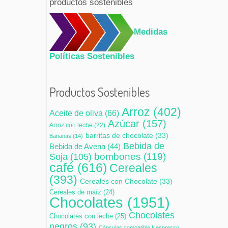
productos sostenibles
Medidas
Políticas Sostenibles
Productos Sostenibles
Arroz
(402)
Aceite de oliva
(66)
Azúcar
(157)
Arroz con leche
(22)
barritas de chocolate
(33)
Bananas
(14)
Bebida de
Bebida de Avena
(44)
bombones
(119)
Soja
(105)
café
(616)
Cereales
(393)
Cereales con Chocolate
(33)
Cereales de maíz
(24)
Chocolates
(1951)
Chocolates
Chocolates con leche
(25)
negros
(93)
Cápsulas compatible Nespresso