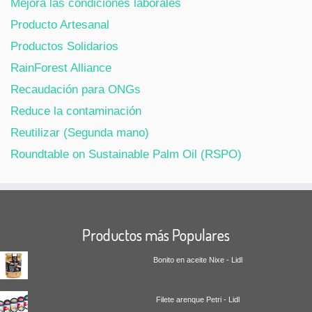
Mejora las condiciones laborales
Producto Artesanal
Productos Solidarios
RainForest Alliance
Recaudación para ONGs
Reduce la contaminación
Reutilizar (Segunda mano)
Roundtable on Sustainable Palm Oil (RSPO)
Productos más Populares
Bonito en aceite Nixe - Lidl
Filete arenque Petri - Lidl