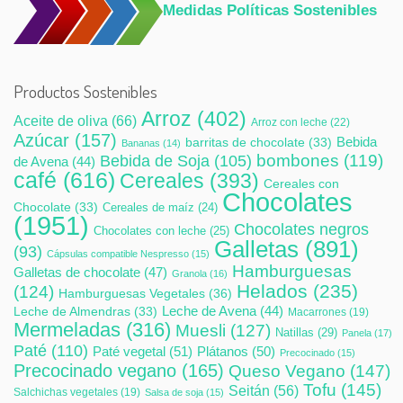
Medidas Políticas Sostenibles
Productos Sostenibles
Arroz
(402)
Aceite de oliva
(66)
Arroz con leche
(22)
Azúcar
(157)
Bebida
barritas de chocolate
(33)
Bananas
(14)
bombones
(119)
Bebida de Soja
(105)
de Avena
(44)
café
(616)
Cereales
(393)
Cereales con
Chocolates
Chocolate
(33)
Cereales de maíz
(24)
(1951)
Chocolates negros
Chocolates con leche
(25)
Galletas
(891)
(93)
Cápsulas compatible Nespresso
(15)
Hamburguesas
Galletas de chocolate
(47)
Granola
(16)
Helados
(235)
(124)
Hamburguesas Vegetales
(36)
Leche de Avena
(44)
Leche de Almendras
(33)
Macarrones
(19)
Mermeladas
(316)
Muesli
(127)
Natillas
(29)
Panela
(17)
Paté
(110)
Paté vegetal
(51)
Plátanos
(50)
Precocinado
(15)
Precocinado vegano
(165)
Queso Vegano
(147)
Tofu
(145)
Seitán
(56)
Salchichas vegetales
(19)
Salsa de soja
(15)