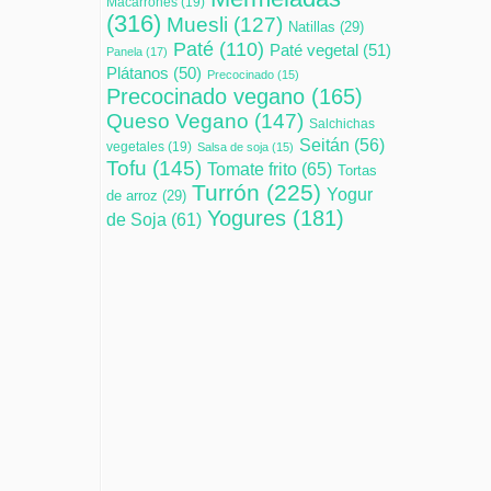
Macarrones
(19)
(316)
Muesli
(127)
Natillas
(29)
Paté
(110)
Paté vegetal
(51)
Panela
(17)
Plátanos
(50)
Precocinado
(15)
Precocinado vegano
(165)
Queso Vegano
(147)
Salchichas
Seitán
(56)
vegetales
(19)
Salsa de soja
(15)
Tofu
(145)
Tomate frito
(65)
Tortas
Turrón
(225)
Yogur
de arroz
(29)
Yogures
(181)
de Soja
(61)