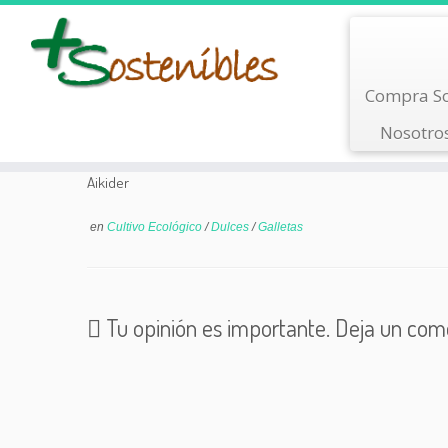
Saltar
Compra So
al
contenido
Nosotro
Aikider
en
Cultivo Ecológico
/
Dulces
/
Galletas
Tu opinión es importante. Deja un com