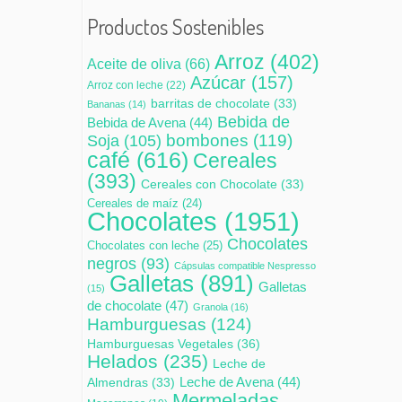
Productos Sostenibles
Arroz
(402)
Aceite de oliva
(66)
Azúcar
(157)
Arroz con leche
(22)
barritas de chocolate
(33)
Bananas
(14)
Bebida de
Bebida de Avena
(44)
bombones
(119)
Soja
(105)
café
(616)
Cereales
(393)
Cereales con Chocolate
(33)
Cereales de maíz
(24)
Chocolates
(1951)
Chocolates
Chocolates con leche
(25)
negros
(93)
Cápsulas compatible Nespresso
Galletas
(891)
Galletas
(15)
de chocolate
(47)
Granola
(16)
Hamburguesas
(124)
Hamburguesas Vegetales
(36)
Helados
(235)
Leche de
Leche de Avena
(44)
Almendras
(33)
Mermeladas