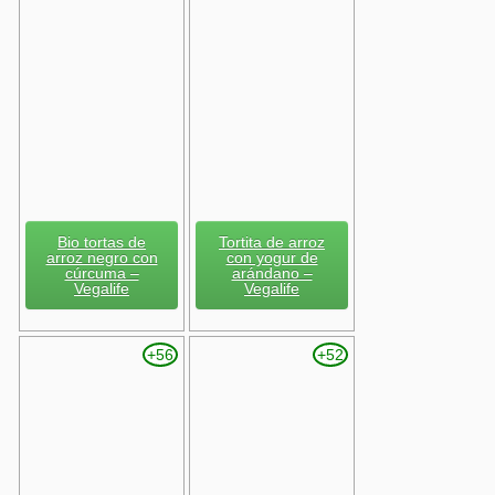
Bio tortas de
Tortita de arroz
arroz negro con
con yogur de
cúrcuma –
arándano –
Vegalife
Vegalife
+56
+52