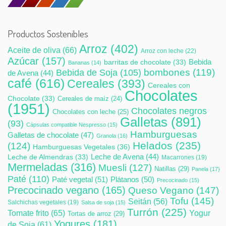
Productos Sostenibles
Arroz
(402)
Aceite de oliva
(66)
Arroz con leche
(22)
Azúcar
(157)
Bebida
barritas de chocolate
(33)
Bananas
(14)
bombones
(119)
Bebida de Soja
(105)
de Avena
(44)
café
(616)
Cereales
(393)
Cereales con
Chocolates
Chocolate
(33)
Cereales de maíz
(24)
(1951)
Chocolates negros
Chocolates con leche
(25)
Galletas
(891)
(93)
Cápsulas compatible Nespresso
(15)
Hamburguesas
Galletas de chocolate
(47)
Granola
(16)
Helados
(235)
(124)
Hamburguesas Vegetales
(36)
Leche de Avena
(44)
Leche de Almendras
(33)
Macarrones
(19)
Mermeladas
(316)
Muesli
(127)
Natillas
(29)
Panela
(17)
Paté
(110)
Paté vegetal
(51)
Plátanos
(50)
Precocinado
(15)
Precocinado vegano
(165)
Queso Vegano
(147)
Tofu
(145)
Seitán
(56)
Salchichas vegetales
(19)
Salsa de soja
(15)
Turrón
(225)
Tomate frito
(65)
Yogur
Tortas de arroz
(29)
Yogures
(181)
de Soja
(61)