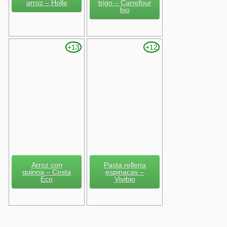
arroz – Holle
trigo – Carrefour
bio
+13
+12
Arroz con
Pasta rellena
quinoa – Costa
espinacas –
Eco
Vivibio