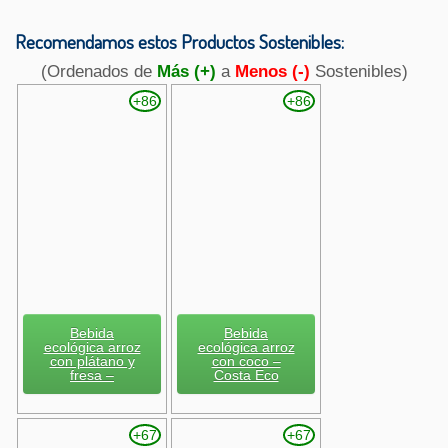
Recomendamos estos Productos Sostenibles:
(Ordenados de
Más (+)
a
Menos (-)
Sostenibles)
+86
+86
Bebida
Bebida
ecológica arroz
ecológica arroz
con plátano y
con coco –
fresa –
Costa Eco
+67
+67