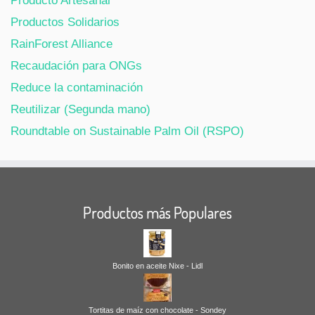
Producto Artesanal
Productos Solidarios
RainForest Alliance
Recaudación para ONGs
Reduce la contaminación
Reutilizar (Segunda mano)
Roundtable on Sustainable Palm Oil (RSPO)
Productos más Populares
Bonito en aceite Nixe - Lidl
Tortitas de maíz con chocolate - Sondey