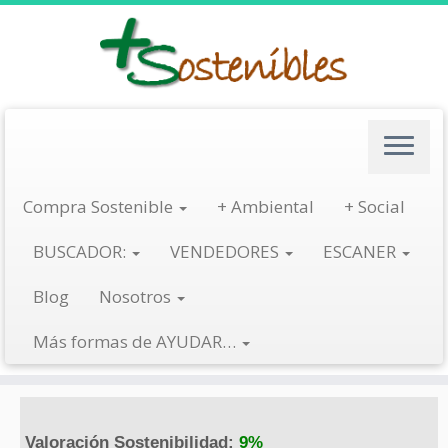
Saltar
al
contenido
Escanea
Compra Sostenible
+ Ambiental
+ Social
BUSCADOR:
VENDEDORES
ESCANER
Bebida de arroz-coco – Provamel
Blog
Nosotros
en
Cultivo Ecológico
/
Forest Stewardship Council (FSC)
/
Alimentación
vegana
/
Alimentación vegetariana
/
Comida Vegana
Etiquetado
Arroz
Más formas de AYUDAR…
Valoración Sostenibilidad:
9%