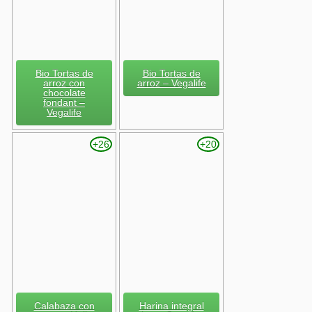
Bio Tortas de
Bio Tortas de
arroz con
arroz – Vegalife
chocolate
fondant –
Vegalife
+26
+20
Calabaza con
Harina integral