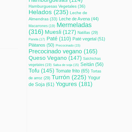
Hamburguesas Vegetales
(36)
Helados
(235)
Leche de
Leche de Avena
(44)
Almendras
(33)
Mermeladas
Macarrones
(19)
(316)
Muesli
(127)
Natillas
(29)
Paté
(110)
Paté vegetal
(51)
Panela
(17)
Plátanos
(50)
Precocinado
(15)
Precocinado vegano
(165)
Queso Vegano
(147)
Salchichas
Seitán
(56)
vegetales
(19)
Salsa de soja
(15)
Tofu
(145)
Tomate frito
(65)
Tortas
Turrón
(225)
Yogur
de arroz
(29)
Yogures
(181)
de Soja
(61)