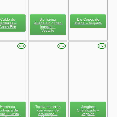
Caldo de
Bio harina
Bio Copos de
verduras –
Avena sin gluten
avena – Vegalife
Costa Eco
integral –
Vegalife
+81
+67
+67
Horchata
Tortita de arroz
Jengibre
cológica de
con yogur de
Cristalizado –
ufa – Costa
arándano –
Vegalife