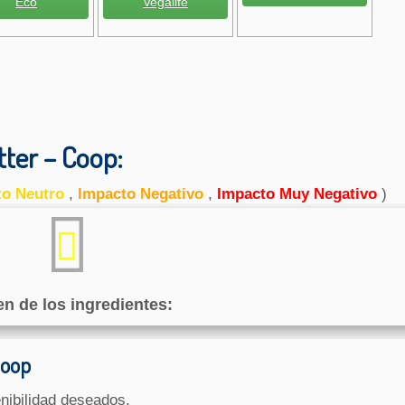
Eco
Vegalife
ter – Coop:
to Neutro
,
Impacto Negativo
,
Impacto Muy Negativo
)
en de los ingredientes:
Coop
nibilidad deseados.