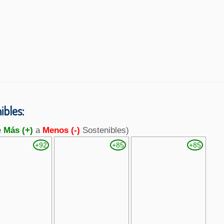
bles:
e
Más (+)
a
Menos (-)
Sostenibles)
+92
+85
+85