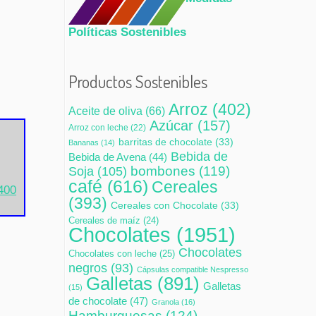
Políticas Sostenibles
Productos Sostenibles
Arroz
(402)
Aceite de oliva
(66)
Azúcar
(157)
Arroz con leche
(22)
barritas de chocolate
(33)
Bananas
(14)
Bebida de
Bebida de Avena
(44)
bombones
(119)
Soja
(105)
café
(616)
Cereales
3400
(393)
Cereales con Chocolate
(33)
Cereales de maíz
(24)
Chocolates
(1951)
Chocolates
Chocolates con leche
(25)
negros
(93)
Cápsulas compatible Nespresso
Galletas
(891)
Galletas
(15)
de chocolate
(47)
Granola
(16)
Hamburguesas
(124)