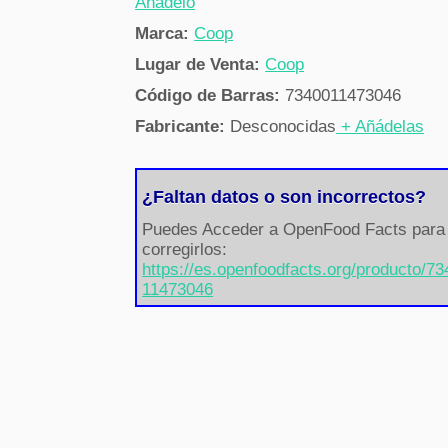
Añádelo
Marca:
Coop
Lugar de Venta:
Coop
Código de Barras:
7340011473046
Fabricante:
Desconocidas
+ Añádelas
¿Faltan datos o son incorrectos?
Puedes Acceder a OpenFood Facts para
corregirlos:
https://es.openfoodfacts.org/producto/7
11473046