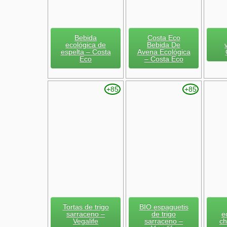
Bebida
Costa Eco
ecológica de
Bebida De
espelta – Costa
Avena Ecológica
Eco
– Costa Eco
+85
+85
Tortas de trigo
BIO espaguetis
sarraceno –
de trigo
e
Vegalife
sarraceno –
ch