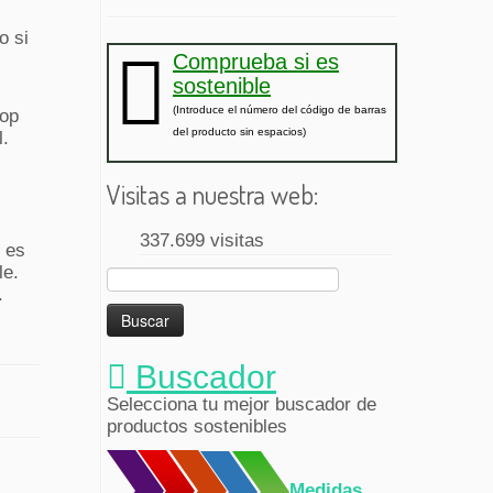
o si
Comprueba si es
sostenible
(Introduce el número del código de barras
oop
del producto sin espacios)
l.
Visitas a nuestra web:
337.699 visitas
 es
le.
Buscar:
.
Buscador
Selecciona tu mejor buscador de
productos sostenibles
Medidas