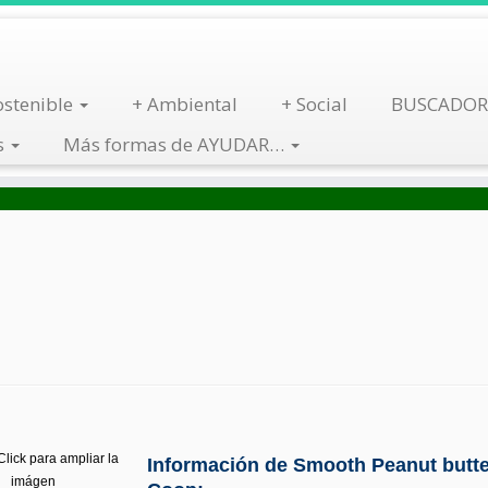
stenible
+ Ambiental
+ Social
BUSCADOR
s
Más formas de AYUDAR…
Busca por Tienda
Descarga App
lick para ampliar la
Información de Smooth Peanut butte
imágen