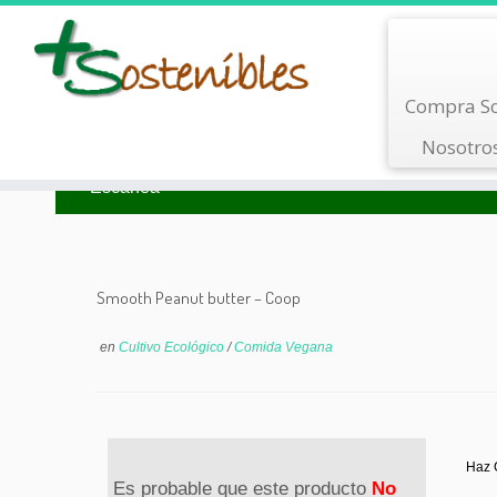
Saltar
Compra So
al
contenido
Nosotro
Busca por Tipo
Busca por Marca
Escanea
Smooth Peanut butter – Coop
en
Cultivo Ecológico
/
Comida Vegana
Haz C
Es probable que este producto
No