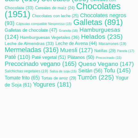
Chocolates
Chocolate
(33)
Cereales de maíz
(24)
(1951)
Chocolates negros
Chocolates con leche
(25)
Galletas
(891)
(93)
Cápsulas compatible Nespresso
(15)
Hamburguesas
Galletas de chocolate
(47)
Granola
(16)
Helados
(235)
(124)
Hamburguesas Vegetales
(36)
Leche de Avena
(44)
Leche de Almendras
(33)
Macarrones
(19)
Mermeladas
(316)
Muesli
(127)
Natillas
(29)
Panela
(17)
Paté
(110)
Paté vegetal
(51)
Plátanos
(50)
Precocinado
(15)
Precocinado vegano
(165)
Queso Vegano
(147)
Tofu
(145)
Seitán
(56)
Salchichas vegetales
(19)
Salsa de soja
(15)
Turrón
(225)
Tomate frito
(65)
Yogur
Tortas de arroz
(29)
Yogures
(181)
de Soja
(61)