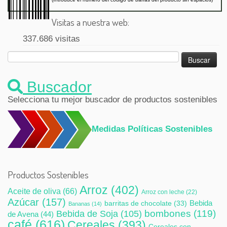
Visitas a nuestra web:
337.686 visitas
Buscar:
Buscador
Selecciona tu mejor buscador de productos sostenibles
Medidas Políticas Sostenibles
Productos Sostenibles
Arroz
(402)
Aceite de oliva
(66)
Arroz con leche
(22)
Azúcar
(157)
Bebida
barritas de chocolate
(33)
Bananas
(14)
bombones
(119)
Bebida de Soja
(105)
de Avena
(44)
café
(616)
Cereales
(393)
Cereales con