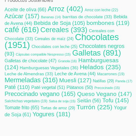
Arroz
(402)
Aceite de oliva
(66)
Arroz con leche
(22)
Azúcar
(157)
Bebida
barritas de chocolate
(33)
Bananas
(14)
bombones
(119)
Bebida de Soja
(105)
de Avena
(44)
café
(616)
Cereales
(393)
Cereales con
Chocolates
Chocolate
(33)
Cereales de maíz
(24)
(1951)
Chocolates negros
Chocolates con leche
(25)
Galletas
(891)
(93)
Cápsulas compatible Nespresso
(15)
Hamburguesas
Galletas de chocolate
(47)
Granola
(16)
Helados
(235)
(124)
Hamburguesas Vegetales
(36)
Leche de Avena
(44)
Leche de Almendras
(33)
Macarrones
(19)
Mermeladas
(316)
Muesli
(127)
Natillas
(29)
Panela
(17)
Paté
(110)
Paté vegetal
(51)
Plátanos
(50)
Precocinado
(15)
Precocinado vegano
(165)
Queso Vegano
(147)
Tofu
(145)
Seitán
(56)
Salchichas vegetales
(19)
Salsa de soja
(15)
Turrón
(225)
Tomate frito
(65)
Yogur
Tortas de arroz
(29)
Yogures
(181)
de Soja
(61)