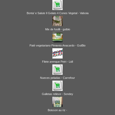
Bonta' e Salute Il Gelato 4 Cones Vegetal - Valsoia
Mix de fusilli - gutbio
Paté vegetariano Pimiento Anacardo - GutBio
Filete arenque Petri - Lidl
Nueces peladas - Carrefour
Galletas relieve - Sondey
Boisson au riz -