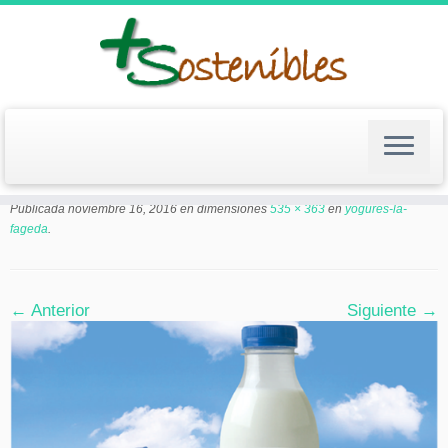
Saltar
al
contenido
yogures-la-fageda
Publicada
noviembre 16, 2016
en dimensiones
535 × 363
en
yogures-la-
fageda
.
← Anterior
Siguiente →