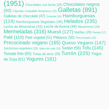
(1951)
Chocolates negros
Chocolates con leche
(25)
Galletas
(891)
(93)
Cápsulas compatible Nespresso
(15)
Hamburguesas
Galletas de chocolate
(47)
Granola
(16)
Helados
(235)
(124)
Hamburguesas Vegetales
(36)
Leche de Avena
(44)
Leche de Almendras
(33)
Macarrones
(19)
Mermeladas
(316)
Muesli
(127)
Natillas
(29)
Panela
(17)
Paté
(110)
Paté vegetal
(51)
Plátanos
(50)
Precocinado
(15)
Precocinado vegano
(165)
Queso Vegano
(147)
Tofu
(145)
Seitán
(56)
Salchichas vegetales
(19)
Salsa de soja
(15)
Turrón
(225)
Tomate frito
(65)
Yogur
Tortas de arroz
(29)
Yogures
(181)
de Soja
(61)