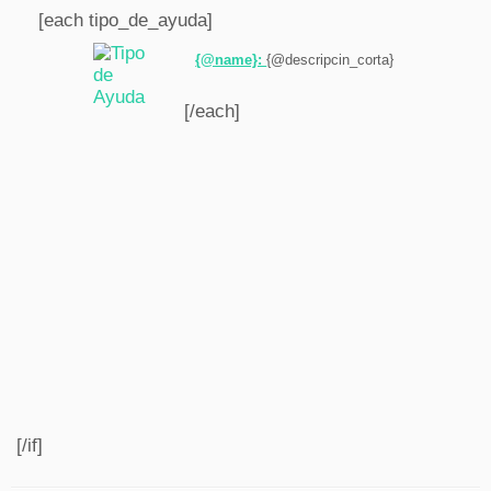
[each tipo_de_ayuda]
{@name}:
{@descripcin_corta}
[/each]
[/if]