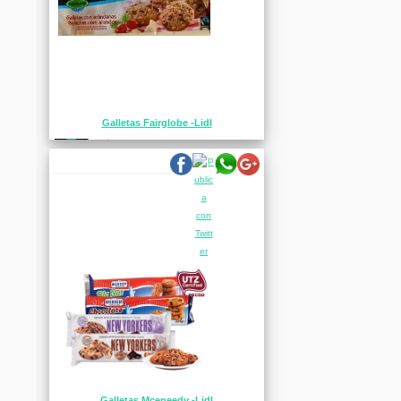
Galletas Fairglobe -Lidl
Galletas Mceneedy -Lidl