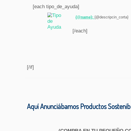
[each tipo_de_ayuda]
{@name}:
{@descripcin_corta}
[/each]
[/if]
Aquí Anunciábamos Productos Sostenib
(COMPRA EN TU PEQUEÑO C