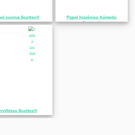
el cocina Scottex®
Papel higiénico húmedo
Scottex®
rvilletas Scottex®