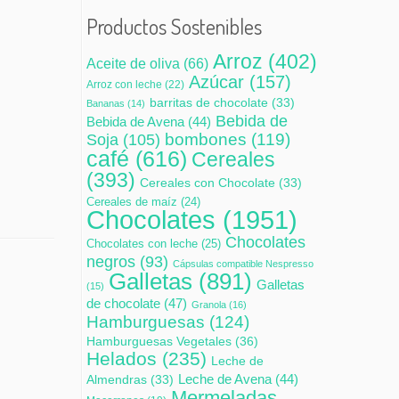
Productos Sostenibles
Arroz
(402)
Aceite de oliva
(66)
Azúcar
(157)
Arroz con leche
(22)
barritas de chocolate
(33)
Bananas
(14)
Bebida de
Bebida de Avena
(44)
bombones
(119)
Soja
(105)
café
(616)
Cereales
(393)
Cereales con Chocolate
(33)
Cereales de maíz
(24)
Chocolates
(1951)
Chocolates
Chocolates con leche
(25)
negros
(93)
Cápsulas compatible Nespresso
Galletas
(891)
Galletas
(15)
de chocolate
(47)
Granola
(16)
Hamburguesas
(124)
Hamburguesas Vegetales
(36)
Helados
(235)
Leche de
Leche de Avena
(44)
Almendras
(33)
Mermeladas