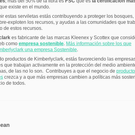
les
; más del 50% de la fibra es
FSC
que es
la certificación má
que existe en el mundo.
r estas serviletas estás contribuyendo a proteger los bosques, 
bre-exploten los recursos, y ayudas a las comunidades que tra
o de estos recursos.
clark
es fabricante de las marcas Kleenex y Scottex que consi
web como
empresa sostenible
.
Más información sobre los que
mberlyclark una empresa Sostenible
.
 productos de Kimberlyclark, estás favoreciendo las empresa
es que trabajan activamente en la protección del medio ambient
nas, de las no lo son. Contribuyes a que el negocio de
product
es
crezca y a que más empresas cambien a políticas más sosten
io de todos.
sean