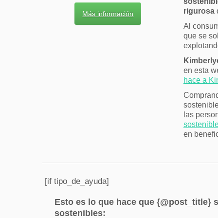
sostenib
rigurosa
Más información
Al consumi
que se so
explotand
Kimberly
en esta 
hace a Ki
Comprando
sostenibl
las perso
sostenibl
en benefic
[if tipo_de_ayuda]
Esto es lo que hace que {@post_title} 
sostenibles: