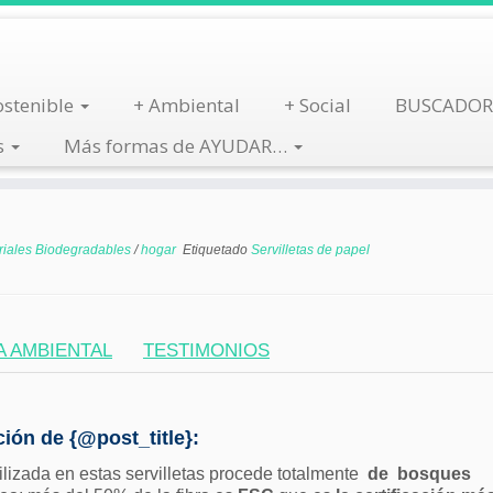
stenible
+ Ambiental
+ Social
BUSCADOR
s
Más formas de AYUDAR…
riales Biodegradables
/
hogar
Etiquetado
Servilletas de papel
A AMBIENTAL
TESTIMONIOS
ión de {@post_title}:
tilizada en estas servilletas procede totalmente
de bosques