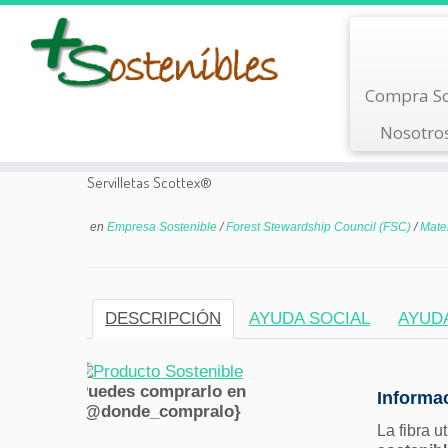
Saltar
Compra So
al
contenido
Nosotro
Servilletas Scottex®
en
Empresa Sostenible
/
Forest Stewardship Council (FSC)
/
Mate
DESCRIPCIÓN
AYUDA SOCIAL
AYUD
Puedes comprarlo en
Informac
{@donde_compralo}
La fibra u