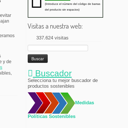
s
(Introduce el número del código de barras
del producto sin espacios)
evitar
bajan
Visitas a nuestra web:
deramos
337.624 visitas
Buscar:
s
e y de
os
Buscador
ibles,
Selecciona tu mejor buscador de
productos sostenibles
Medidas
Políticas Sostenibles