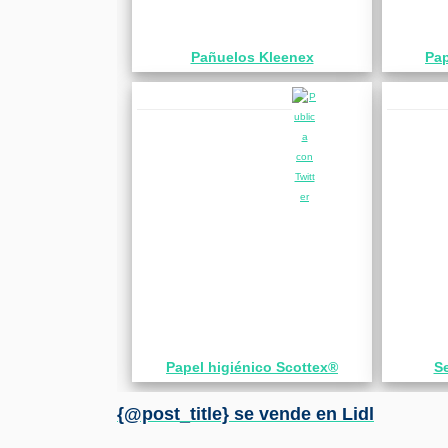
Pañuelos Kleenex
Pap
Papel higiénico Scottex®
Se
{@post_title} se vende en Lidl