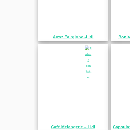
Arroz Fairglobe -Lidl
Bonit
Café Melangerie – Lidl
Cápsulas