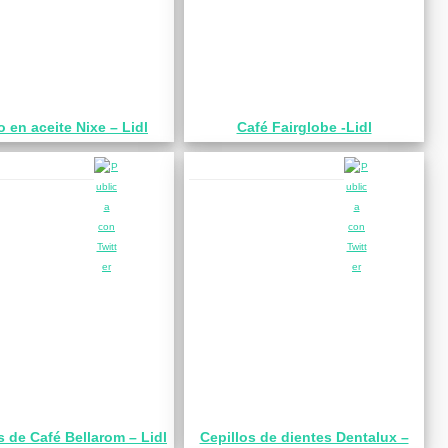
o en aceite Nixe – Lidl
Café Fairglobe -Lidl
 de Café Bellarom – Lidl
Cepillos de dientes Dentalux –