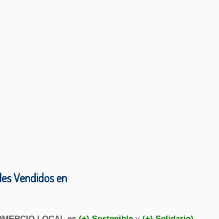
les Vendidos en
OMERCIO LOCAL es
(+) Sostenible
y
(+) Solidario)