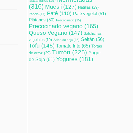
Macarrones
(19)
(316)
Muesli
(127)
Natillas
(29)
Paté
(110)
Paté vegetal
(51)
Panela
(17)
Plátanos
(50)
Precocinado
(15)
Precocinado vegano
(165)
Queso Vegano
(147)
Salchichas
Seitán
(56)
vegetales
(19)
Salsa de soja
(15)
Tofu
(145)
Tomate frito
(65)
Tortas
Turrón
(225)
Yogur
de arroz
(29)
Yogures
(181)
de Soja
(61)