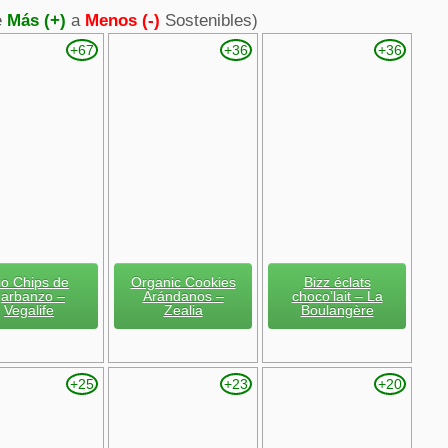
e
Más (+)
a
Menos (-)
Sostenibles)
+67
+36
+36
io Chips de
Organic Cookies
Bizz éclats
garbanzo –
Arándanos –
choco’lait – La
Vegalife
Zealia
Boulangère
+25
+23
+20