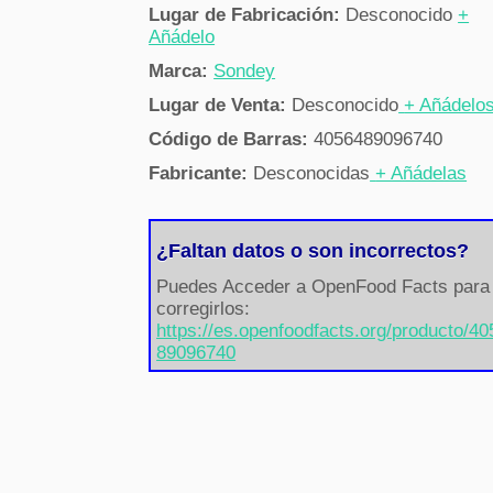
Lugar de Fabricación:
Desconocido
+
Añádelo
Marca:
Sondey
Lugar de Venta:
Desconocido
+ Añádelo
Código de Barras:
4056489096740
Fabricante:
Desconocidas
+ Añádelas
¿Faltan datos o son incorrectos?
Puedes Acceder a OpenFood Facts para
corregirlos:
https://es.openfoodfacts.org/producto/4
89096740