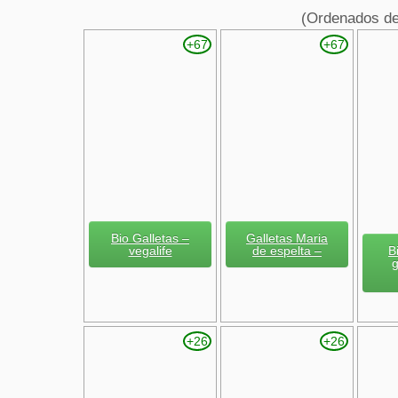
(Ordenados d
+67
+67
Bio Galletas –
Galletas Maria
B
vegalife
de espelta –
+26
+26