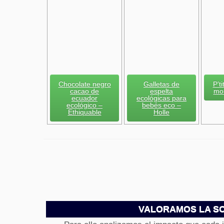
Chocolate negro
Galletas de
P’t
cacao de
espelta
mou
ecuador
ecológicas para
ecológico –
bebés eco –
Ethiquable
Holle
VALORAMOS LA SO