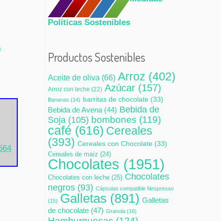
Políticas Sostenibles
s
Productos Sostenibles
Arroz
(402)
Aceite de oliva
(66)
Azúcar
(157)
Arroz con leche
(22)
barritas de chocolate
(33)
Bananas
(14)
Bebida de
Bebida de Avena
(44)
bombones
(119)
Soja
(105)
café
(616)
Cereales
(393)
Cereales con Chocolate
(33)
0564
Cereales de maíz
(24)
Chocolates
(1951)
Chocolates
Chocolates con leche
(25)
negros
(93)
Cápsulas compatible Nespresso
Galletas
(891)
Galletas
(15)
de chocolate
(47)
Granola
(16)
Hamburguesas
(124)