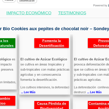
Pobreza
Desertificación
Powered by
IMPACTO ECONÓMICO
TESTIMONIOS
 Bio Cookies aux pepites de chocolat noir – Sondey
a los
Fomenta la
Provo
aturales
Desertificación
Deforest
cológico
es
El cultivo de Azúcar Ecológico
El cultivo de Azúcar E
o impacto
se cultiva en áreas tropicales y
provoca deforestación d
o preserva
sub-tropicales con malas prácticas
que se cultiva en áreas t
agrícolas y en consecuencia
y sub-tropicales con mal
fomenta la desertificación.
prácticas agrícolas.
on limitados,
Los cultivos intensivos, la deforestaci
La deforestación conlleva
... Lee Más
destrucci
... Lee Más
Cambio
tico
Causa Pérdida de
Contamina e
Biodiversidad
Acuáti