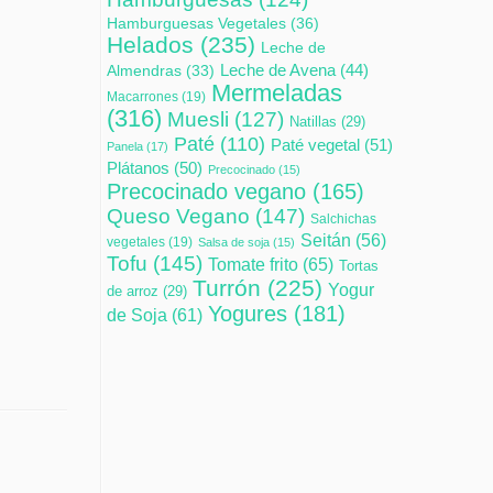
Hamburguesas Vegetales
(36)
Helados
(235)
Leche de
Leche de Avena
(44)
Almendras
(33)
Mermeladas
Macarrones
(19)
(316)
Muesli
(127)
Natillas
(29)
Paté
(110)
Paté vegetal
(51)
Panela
(17)
Plátanos
(50)
Precocinado
(15)
Precocinado vegano
(165)
Queso Vegano
(147)
Salchichas
Seitán
(56)
vegetales
(19)
Salsa de soja
(15)
Tofu
(145)
Tomate frito
(65)
Tortas
Turrón
(225)
Yogur
de arroz
(29)
Yogures
(181)
de Soja
(61)