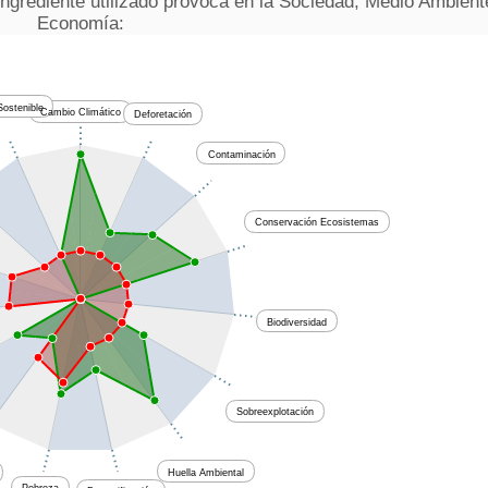
ingrediente utilizado provoca en la Sociedad, Medio Ambient
Economía:
ostenible
Cambio Climático
Deforetación
Contaminación
Conservación Ecosistemas
Biodiversidad
Sobreexplotación
Huella Ambiental