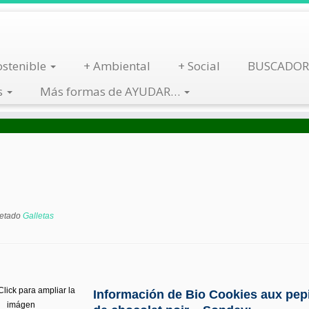
stenible
+ Ambiental
+ Social
BUSCADOR
s
Más formas de AYUDAR…
Busca por Tienda
Descarga App
uetado
Galletas
lick para ampliar la
Información de Bio Cookies aux pep
imágen