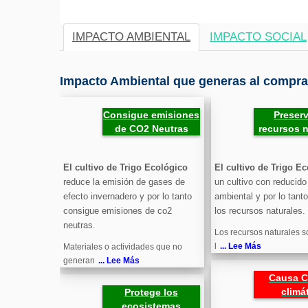
IMPACTO AMBIENTAL
IMPACTO SOCIAL
Impacto Ambiental que generas al comprar
Consigue emisiones
Preserv
de CO2 Neutras
recursos n
El cultivo de Trigo Ecológico
El cultivo de Trigo E
reduce la emisión de gases de
un cultivo con reducid
efecto invernadero y por lo tanto
ambiental y por lo tant
consigue emisiones de co2
los recursos naturales.
neutras.
Los recursos naturales s
l
... Lee Más
Materiales o actividades que no
generan
... Lee Más
Causa 
climá
Protege los
ecosistemas