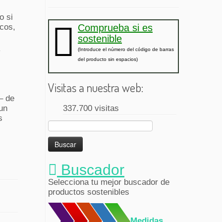
o si
cos,
Comprueba si es
sostenible
(Introduce el número del código de barras
y
del producto sin espacios)
Visitas a nuestra web:
– de
un
337.700 visitas
s
Buscar:
r
Buscador
Selecciona tu mejor buscador de
productos sostenibles
Medidas