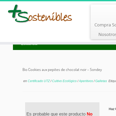
Saltar
Compra So
al
contenido
Nosotro
Busca por Tipo
Busca por Marca
Escanea
Bio Cookies aux pepites de chocolat noir – Sondey
en
Certificado UTZ
/
Cultivo Ecológico
/
Aperitivos
/
Galletas
Etiq
Haz C
Es probable que este producto
No