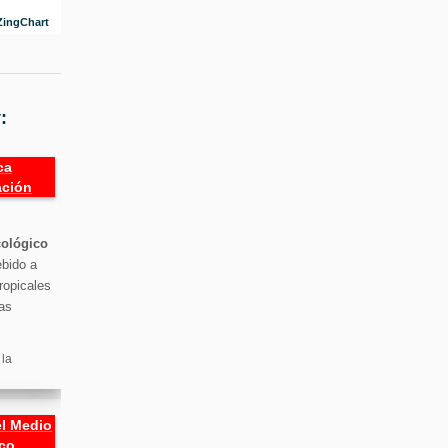
ZingChart
:
ca
ación
cológico
ebido a
ropicales
as
 la
l Medio
co