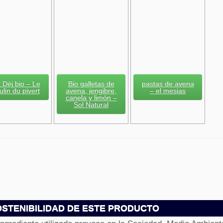
it Déj bio – Le
Bio galletas de
pastas de avena
lin du pivert
avena, jengibre,
– el mesias
canela y limón –
Sol Natural
STENIBILIDAD DE ESTE PRODUCTO