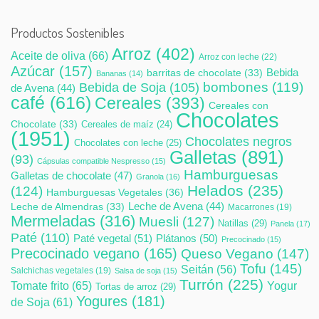
Productos Sostenibles
Arroz
(402)
Aceite de oliva
(66)
Arroz con leche
(22)
Azúcar
(157)
Bebida
barritas de chocolate
(33)
Bananas
(14)
bombones
(119)
Bebida de Soja
(105)
de Avena
(44)
café
(616)
Cereales
(393)
Cereales con
Chocolates
Chocolate
(33)
Cereales de maíz
(24)
(1951)
Chocolates negros
Chocolates con leche
(25)
Galletas
(891)
(93)
Cápsulas compatible Nespresso
(15)
Hamburguesas
Galletas de chocolate
(47)
Granola
(16)
Helados
(235)
(124)
Hamburguesas Vegetales
(36)
Leche de Avena
(44)
Leche de Almendras
(33)
Macarrones
(19)
Mermeladas
(316)
Muesli
(127)
Natillas
(29)
Panela
(17)
Paté
(110)
Paté vegetal
(51)
Plátanos
(50)
Precocinado
(15)
Precocinado vegano
(165)
Queso Vegano
(147)
Tofu
(145)
Seitán
(56)
Salchichas vegetales
(19)
Salsa de soja
(15)
Turrón
(225)
Tomate frito
(65)
Yogur
Tortas de arroz
(29)
Yogures
(181)
de Soja
(61)