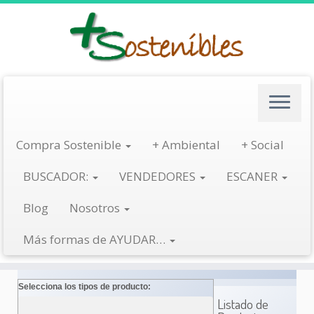
Saltar
al
contenido
Etiqueta de Producto:
Salmón ahumado
Compra Sostenible
+ Ambiental
+ Social
Tags: marca
Busca otros Artículos:
BUSCADOR:
VENDEDORES
ESCANER
Abrigos
Aceite de Girasol
Aceite de oliva
Aceite de oli
Blog
Nosotros
Otros Filtros
Filtra por marcas:
Artículos
Seleccionados:
Aplicados
Más formas de AYUDAR…
Salmón
ahumado
Selecciona los tipos de producto:
Listado de