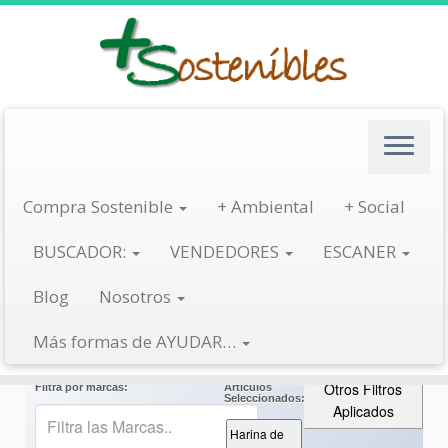
Saltar
al
contenido
Escanea
Compra Sostenible
+ Ambiental
+ Social
BUSCADOR:
VENDEDORES
ESCANER
Etiqueta de Producto:
Harina de trigo
Blog
Nosotros
Tags: marca
Busca otros Artículos:
Más formas de AYUDAR…
Abrigos
Aceite de Girasol
Aceite de oliva
Aceite de 
Otros Filtros
Filtra por marcas:
Artículos
Seleccionados:
Aplicados
Harina de