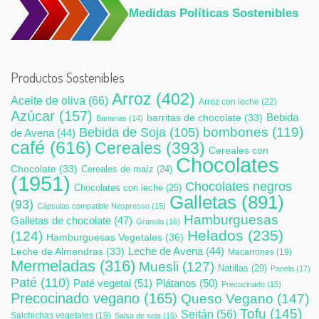
Medidas Políticas Sostenibles
Productos Sostenibles
Arroz
(402)
Aceite de oliva
(66)
Arroz con leche
(22)
Azúcar
(157)
Bebida
barritas de chocolate
(33)
Bananas
(14)
bombones
(119)
Bebida de Soja
(105)
de Avena
(44)
café
(616)
Cereales
(393)
Cereales con
Chocolates
Chocolate
(33)
Cereales de maíz
(24)
(1951)
Chocolates negros
Chocolates con leche
(25)
Galletas
(891)
(93)
Cápsulas compatible Nespresso
(15)
Hamburguesas
Galletas de chocolate
(47)
Granola
(16)
Helados
(235)
(124)
Hamburguesas Vegetales
(36)
Leche de Avena
(44)
Leche de Almendras
(33)
Macarrones
(19)
Mermeladas
(316)
Muesli
(127)
Natillas
(29)
Panela
(17)
Paté
(110)
Paté vegetal
(51)
Plátanos
(50)
Precocinado
(15)
Precocinado vegano
(165)
Queso Vegano
(147)
Tofu
(145)
Seitán
(56)
Salchichas vegetales
(19)
Salsa de soja
(15)