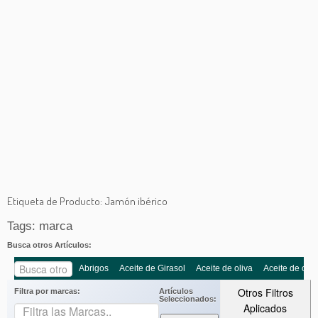
Etiqueta de Producto:
Jamón ibérico
Tags: marca
Busca otros Artículos:
Abrigos
Aceite de Girasol
Aceite de oliva
Aceite de oliv
Otros Filtros
Filtra por marcas:
Artículos
Seleccionados:
Aplicados