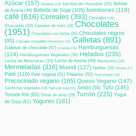
Azúcar
(157)
Bebida
barritas de chocolate
(33)
Bananas
(14)
bombones
(119)
Bebida de Soja
(105)
de Avena
(44)
café
(616)
Cereales
(393)
Cereales con
Chocolates
Chocolate
(33)
Cereales de maíz
(24)
(1951)
Chocolates negros
Chocolates con leche
(25)
Galletas
(891)
(93)
Cápsulas compatible Nespresso
(15)
Hamburguesas
Galletas de chocolate
(47)
Granola
(16)
Helados
(235)
(124)
Hamburguesas Vegetales
(36)
Leche de Avena
(44)
Leche de Almendras
(33)
Macarrones
(19)
Mermeladas
(316)
Muesli
(127)
Natillas
(29)
Panela
(17)
Paté
(110)
Paté vegetal
(51)
Plátanos
(50)
Precocinado
(15)
Precocinado vegano
(165)
Queso Vegano
(147)
Tofu
(145)
Seitán
(56)
Salchichas vegetales
(19)
Salsa de soja
(15)
Turrón
(225)
Tomate frito
(65)
Yogur
Tortas de arroz
(29)
Yogures
(181)
de Soja
(61)