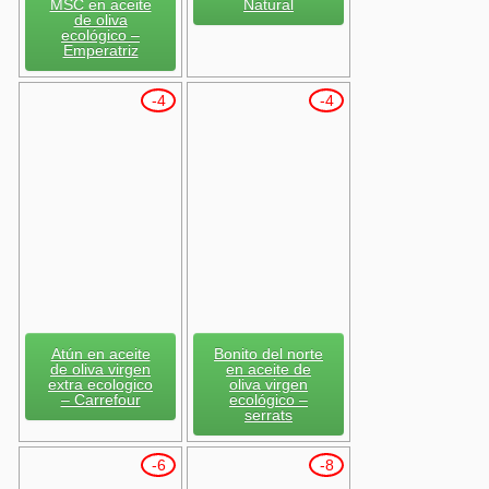
MSC en aceite
Natural
de oliva
ecológico –
Emperatriz
-4
-4
Atún en aceite
Bonito del norte
de oliva virgen
en aceite de
extra ecologico
oliva virgen
– Carrefour
ecológico –
serrats
-6
-8