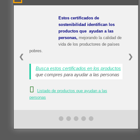
Protección de Datos
Política de Privacidad
Estos certificados de
Política de Cookies
sostenibilidad identifican los
Datos de Contacto
productos que ayudan a las
Meta Data
personas,
mejorando la calidad de
vida de los productores de países
Acceder
pobres.
❮
❯
Feed de entradas
Feed de comentarios
Busca estos certificados en los productos
WordPress.org
que compres para ayudar a las personas
Listado de productos que ayudan a las
personas