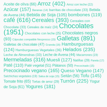
Arroz
(402)
Aceite de oliva
(66)
Arroz con leche
(22)
Azúcar
(157)
Bebida
barritas de chocolate
(33)
Bananas
(14)
bombones
(119)
Bebida de Soja
(105)
de Avena
(44)
café
(616)
Cereales
(393)
Cereales con
Chocolates
Chocolate
(33)
Cereales de maíz
(24)
(1951)
Chocolates negros
Chocolates con leche
(25)
Galletas
(891)
(93)
Cápsulas compatible Nespresso
(15)
Hamburguesas
Galletas de chocolate
(47)
Granola
(16)
Helados
(235)
(124)
Hamburguesas Vegetales
(36)
Leche de Avena
(44)
Leche de Almendras
(33)
Macarrones
(19)
Mermeladas
(316)
Muesli
(127)
Natillas
(29)
Panela
(17)
Paté
(110)
Paté vegetal
(51)
Plátanos
(50)
Precocinado
(15)
Precocinado vegano
(165)
Queso Vegano
(147)
Tofu
(145)
Seitán
(56)
Salchichas vegetales
(19)
Salsa de soja
(15)
Turrón
(225)
Tomate frito
(65)
Yogur
Tortas de arroz
(29)
Yogures
(181)
de Soja
(61)