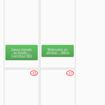
Sauce tomate
Melocotón en
au basilic –
almíbar – Alifrut
Carrefour BIO
-11
-17