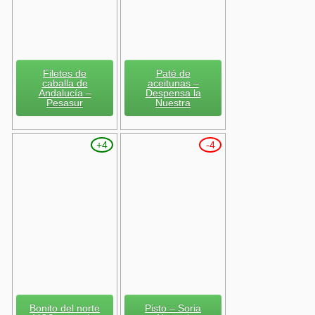
Filetes de
Paté de
caballa de
aceitunas –
Andalucía –
Despensa la
Pesasur
Nuestra
+4
-4
Bonito del norte
Pisto – Soria