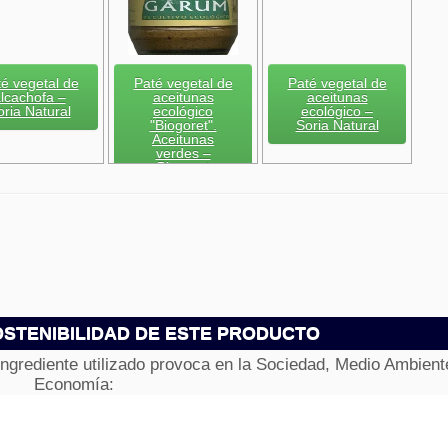
é vegetal de
Paté vegetal de
Paté vegetal de
lcachofa –
aceitunas
aceitunas
oria Natural
ecológico
ecológico –
"Biogoret".
Soria Natural
Aceitunas
verdes –
Biogoret
STENIBILIDAD DE ESTE PRODUCTO
ingrediente utilizado provoca en la Sociedad, Medio Ambient
Economía: