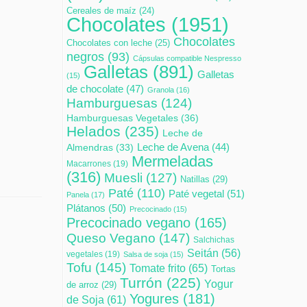
Cereales de maíz
(24)
Chocolates
(1951)
Chocolates
Chocolates con leche
(25)
negros
(93)
Cápsulas compatible Nespresso
Galletas
(891)
Galletas
(15)
de chocolate
(47)
Granola
(16)
Hamburguesas
(124)
Hamburguesas Vegetales
(36)
Helados
(235)
Leche de
Leche de Avena
(44)
Almendras
(33)
Mermeladas
Macarrones
(19)
(316)
Muesli
(127)
Natillas
(29)
Paté
(110)
Paté vegetal
(51)
Panela
(17)
Plátanos
(50)
Precocinado
(15)
Precocinado vegano
(165)
Queso Vegano
(147)
Salchichas
Seitán
(56)
vegetales
(19)
Salsa de soja
(15)
Tofu
(145)
Tomate frito
(65)
Tortas
Turrón
(225)
Yogur
de arroz
(29)
Yogures
(181)
de Soja
(61)