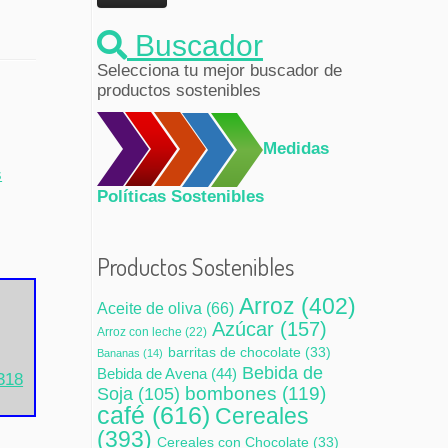
Buscador
Selecciona tu mejor buscador de
productos sostenibles
Medidas
s
Políticas Sostenibles
Productos Sostenibles
Arroz
(402)
Aceite de oliva
(66)
Azúcar
(157)
Arroz con leche
(22)
barritas de chocolate
(33)
Bananas
(14)
Bebida de
Bebida de Avena
(44)
4318
bombones
(119)
Soja
(105)
café
(616)
Cereales
(393)
Cereales con Chocolate
(33)