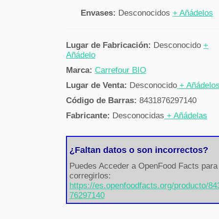
Envases:
Desconocidos
+ Añádelos
Lugar de Fabricación:
Desconocido
+
Añádelo
Marca:
Carrefour BIO
Lugar de Venta:
Desconocido
+ Añádelo
Código de Barras:
8431876297140
Fabricante:
Desconocidas
+ Añádelas
¿Faltan datos o son incorrectos?
Puedes Acceder a OpenFood Facts para
corregirlos:
https://es.openfoodfacts.org/producto/8
76297140