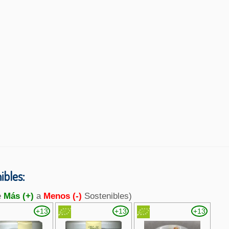
bles:
e
Más (+)
a
Menos (-)
Sostenibles)
+13
+13
+13