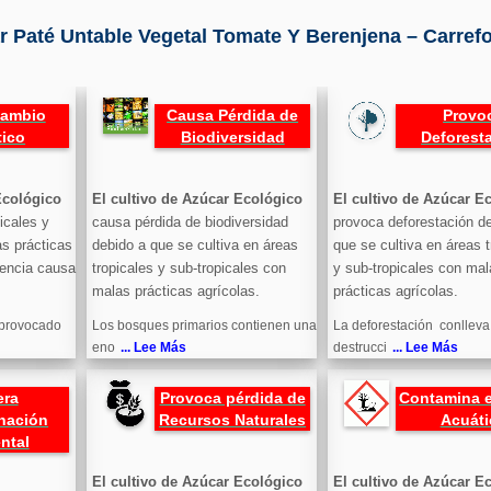
 Paté Untable Vegetal Tomate Y Berenjena – Carref
Cambio
Causa Pérdida de
Provo
tico
Biodiversidad
Deforest
Ecológico
El cultivo de Azúcar Ecológico
El cultivo de Azúcar E
icales y
causa pérdida de biodiversidad
provoca deforestación d
as prácticas
debido a que se cultiva en áreas
que se cultiva en áreas t
uencia causa
tropicales y sub-tropicales con
y sub-tropicales con mal
malas prácticas agrícolas.
prácticas agrícolas.
 provocado
Los bosques primarios contienen una
La deforestación conlleva
eno
... Lee Más
destrucci
... Lee Más
era
Provoca pérdida de
Contamina e
nación
Recursos Naturales
Acuáti
ntal
El cultivo de Azúcar Ecológico
El cultivo de Azúcar E