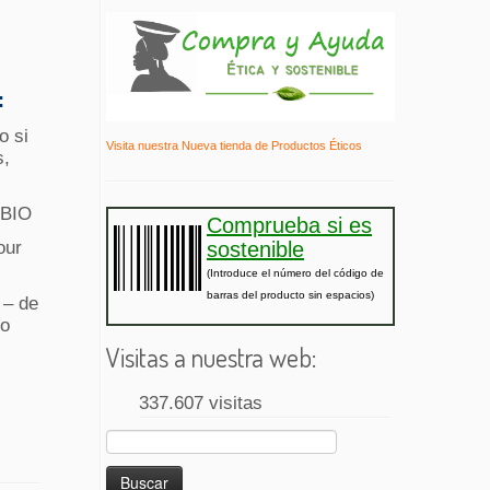
:
o si
Visita nuestra Nueva tienda de Productos Éticos
s,
 BIO
Comprueba si es
sostenible
our
(Introduce el número del código de
barras del producto sin espacios)
 – de
no
Visitas a nuestra web:
337.607 visitas
Buscar: