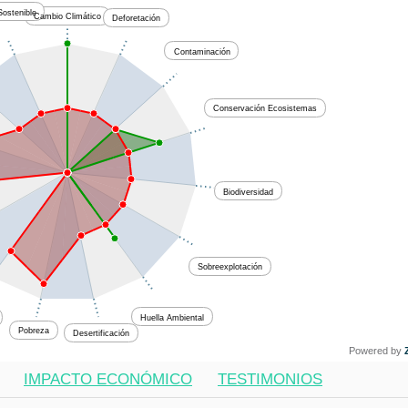
ostenible
Cambio Climático
Deforetación
Contaminación
Conservación Ecosistemas
Biodiversidad
Sobreexplotación
Huella Ambiental
Pobreza
Desertificación
Powered by
IMPACTO ECONÓMICO
TESTIMONIOS