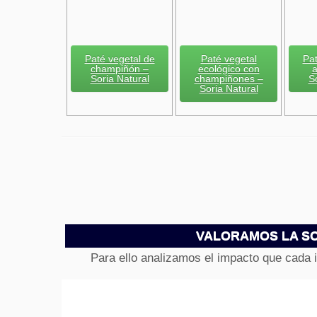
Paté vegetal de
Paté vegetal
Pat
champiñón –
ecológico con
a
Soria Natural
champiñones –
S
Soria Natural
VALORAMOS LA SO
Para ello analizamos el impacto que cada 