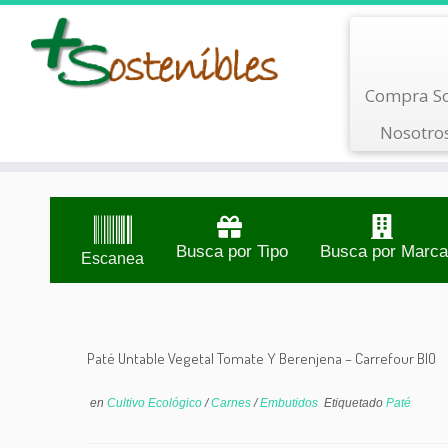
Saltar
Compra So
al
contenido
Nosotro
Busca por Tipo
Busca por Marca
Escanea
Paté Untable Vegetal Tomate Y Berenjena – Carrefour BIO
en
Cultivo Ecológico
/
Carnes
/
Embutidos
Etiquetado
Paté