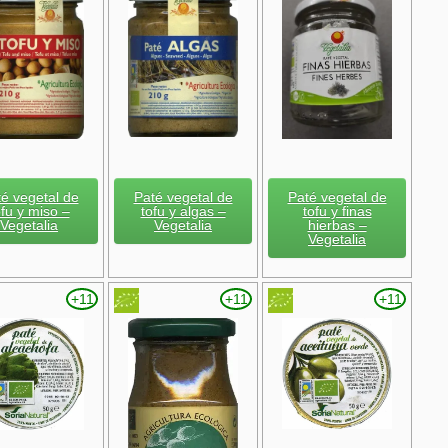
é vegetal de
Paté vegetal de
Paté vegetal de
ofu y miso –
tofu y algas –
tofu y finas
Vegetalia
Vegetalia
hierbas –
Vegetalia
+11
+11
+11