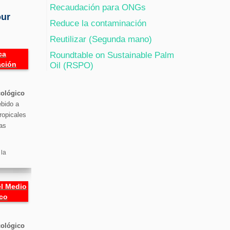
Recaudación para ONGs
our
Reduce la contaminación
Reutilizar (Segunda mano)
ca
Roundtable on Sustainable Palm
ación
Oil (RSPO)
cológico
ebido a
ropicales
as
 la
l Medio
co
cológico