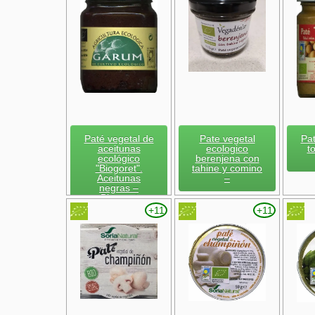
Paté vegetal de
Pate vegetal
Pat
aceitunas
ecologico
t
ecológico
berenjena con
"Biogoret".
tahine y comino
Aceitunas
–
negras –
Biogoret
+11
+11