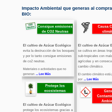
Impacto Ambiental que generas al comprar
BIO:
Consigue emisiones
Causa 
de CO2 Neutras
climá
El cultivo de Azúcar Ecológico
El cultivo de Azúcar 
evita la destrucción de los bosques
se cultiva en áreas trop
y por lo tanto consigue emisiones
sub-tropicales con mal
de co2 neutras.
agrícolas y en consec
cambio climático.
Materiales o actividades que no
generan
... Lee Más
El cambio climático está
por
... Lee Más
Protege los
ecosistemas
Gen
Contami
Ambie
El cultivo de Azúcar Ecológico
protege los ecosistemas gracias a