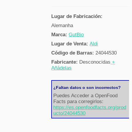
Lugar de Fabricación:
Alemanha
Marca:
GutBio
Lugar de Venta:
Aldi
Código de Barras:
24044530
Fabricante:
Desconocidas
+
Añádelas
¿Faltan datos o son incorrectos?
Puedes Acceder a OpenFood
Facts para corregirlos:
https://es.openfoodfacts.org/prod
ucto/24044530