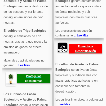
Sostenible y Aceite de Palma
Ecológico
genera contaminación
Ecológico
evitan la destrucción
ambiental debido a que se cultiva
de los bosques y por lo tanto
en áreas tropicales y sub-
consiguen emisiones de co2
tropicales con malas prácticas
neutras.
agrícolas.
El cultivo de Trigo Ecológico
Los procesos de producción
contaminante
... Lee Más
consigue emisiones de co2
neutras gracias a que reduce la
Fomenta la
emisión de gases de efecto
Desertificación
invernadero.
Materiales o actividades que no
El cultivo de Aceite de Palma
generan
... Lee Más
Ecológico
se cultiva en áreas
tropicales y sub-tropicales con
Protege los
malas prácticas agrícolas y en
ecosistemas
consecuencia fomenta la
desertificación.
Los cultivos de Cacao
Sostenible y Aceite de Palma
Los cultivos intensivos, la deforestaci
... Lee Más
Ecológico
evitan la destrucción