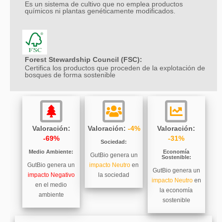
Es un sistema de cultivo que no emplea productos
químicos ni plantas genéticamente modificados.
Forest Stewardship Council (FSC):
Certifica los productos que proceden de la explotación de
bosques de forma sostenible
Valoración:
Valoración:
-4%
Valoración:
-69%
-31%
Sociedad:
Medio Ambiente:
Economía
GutBio genera un
Sostenible:
GutBio genera un
impacto Neutro
en
GutBio genera un
impacto Negativo
la sociedad
impacto Neutro
en
en el medio
la economía
ambiente
sostenible