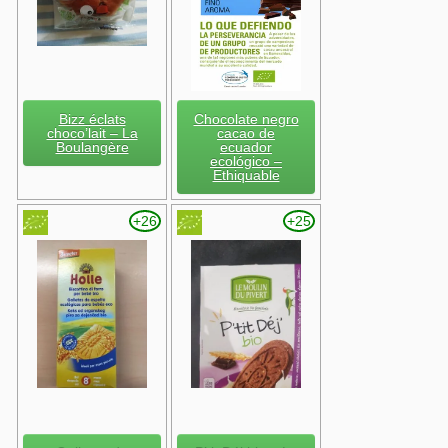
Bizz éclats
Chocolate negro
choco’lait – La
cacao de
Boulangère
ecuador
ecológico –
Ethiquable
+26
+25