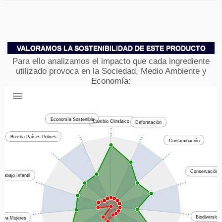
VALORAMOS LA SOSTENIBILIDAD DE ESTE PRODUCTO
Para ello analizamos el impacto que cada ingrediente
utilizado provoca en la Sociedad, Medio Ambiente y
Economía:
Economía Sostenible
Cambio Climático
Deforetación
Brecha Países Pobres
Contaminación
Conservación 
Trabajo Infantil
Biodiversida
 para Mujeres