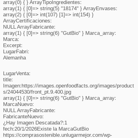
array(0) { } ArrayTipoIngredientes:
array(1) { [0]=> string(5) "18174" } ArrayEnvases:
array(2) { [0]=> int(107) [1]=> int(154) }
ArrayCertificaciones:
NULL ArrayFabricante:
array(1) { [0]=> string(6) "GutBio" } Marca_array:
Marca:
Excerpt:
LugarFabri:
Alemanha
LugarVenta:
title:
Imagen:https://images.openfoodfacts.org/images/product
s/24044530/front_pt.9.400.jpg
array(1) { [0]=> string(6) "GutBio" } Marca_array:
MarcaNuevo:
NULL ArrayFabricante:
FabricanteNuevo:
¿Hay Imagen Descatada?:1
fech:20/1/2026Existe la MarcaGutBio
https://comprasostenible.unlugarmejor.com/wp-