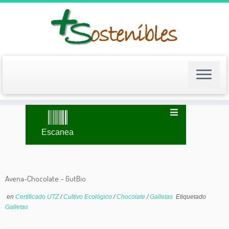
Saltar
al
contenido
Escanea
Avena-Chocolate – GutBio
en
Certificado UTZ
/
Cultivo Ecológico
/
Chocolate
/
Galletas
Etiquetado
Galletas