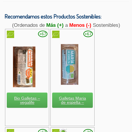
Recomendamos estos Productos Sostenibles:
(Ordenados de
Más (+)
a
Menos (-)
Sostenibles)
+67
+67
Bio Galletas –
Galletas Maria
vegalife
de espelta –