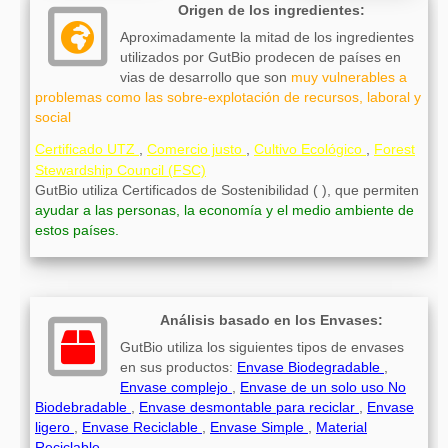
Origen de los ingredientes:
Aproximadamente la mitad de los ingredientes
utilizados por GutBio prodecen de países en
vias de desarrollo que son
muy vulnerables a
problemas como las sobre-explotación de recursos, laboral y
social
Certificado UTZ
,
Comercio justo
,
Cultivo Ecológico
,
Forest
Stewardship Council (FSC)
GutBio utiliza Certificados de Sostenibilidad ( ), que permiten
ayudar a las personas, la economía y el medio ambiente de
estos países.
Análisis basado en los Envases:
GutBio utiliza los siguientes tipos de envases
en sus productos:
Envase Biodegradable
,
Envase complejo
,
Envase de un solo uso No
Biodebradable
,
Envase desmontable para reciclar
,
Envase
ligero
,
Envase Reciclable
,
Envase Simple
,
Material
Reciclable