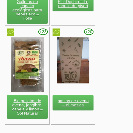
Galletas de
P’tit Déj bio – Le
espelta
moulin du pivert
ecológicas para
bebés eco –
Holle
+23
+20
Bio galletas de
pastas de avena
avena, jengibre,
– el mesias
canela y limón –
Sol Natural