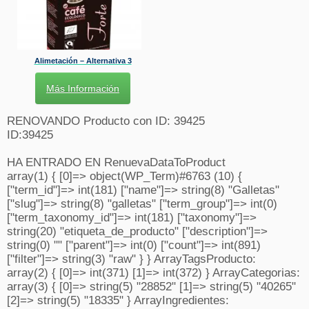
Alimetación – Alternativa 3
Más Información
RENOVANDO Producto con ID: 39425
ID:39425
HA ENTRADO EN RenuevaDataToProduct
array(1) { [0]=> object(WP_Term)#6763 (10) {
["term_id"]=> int(181) ["name"]=> string(8) "Galletas"
["slug"]=> string(8) "galletas" ["term_group"]=> int(0)
["term_taxonomy_id"]=> int(181) ["taxonomy"]=>
string(20) "etiqueta_de_producto" ["description"]=>
string(0) "" ["parent"]=> int(0) ["count"]=> int(891)
["filter"]=> string(3) "raw" } } ArrayTagsProducto:
array(2) { [0]=> int(371) [1]=> int(372) } ArrayCategorias:
array(3) { [0]=> string(5) "28852" [1]=> string(5) "40265"
[2]=> string(5) "18335" } ArrayIngredientes: