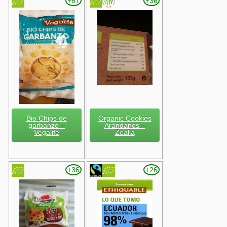
+67
+36
Bio Chips de
Organic Cookies
garbanzo –
Arándanos –
Vegalife
Zealia
+36
+26