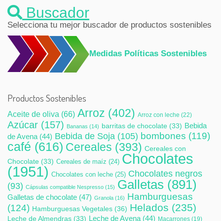
Buscador
Selecciona tu mejor buscador de productos sostenibles
Medidas Políticas Sostenibles
Productos Sostenibles
Arroz
(402)
Aceite de oliva
(66)
Arroz con leche
(22)
Azúcar
(157)
Bebida
barritas de chocolate
(33)
Bananas
(14)
bombones
(119)
Bebida de Soja
(105)
de Avena
(44)
café
(616)
Cereales
(393)
Cereales con
Chocolates
Chocolate
(33)
Cereales de maíz
(24)
(1951)
Chocolates negros
Chocolates con leche
(25)
Galletas
(891)
(93)
Cápsulas compatible Nespresso
(15)
Hamburguesas
Galletas de chocolate
(47)
Granola
(16)
Helados
(235)
(124)
Hamburguesas Vegetales
(36)
Leche de Avena
(44)
Leche de Almendras
(33)
Macarrones
(19)