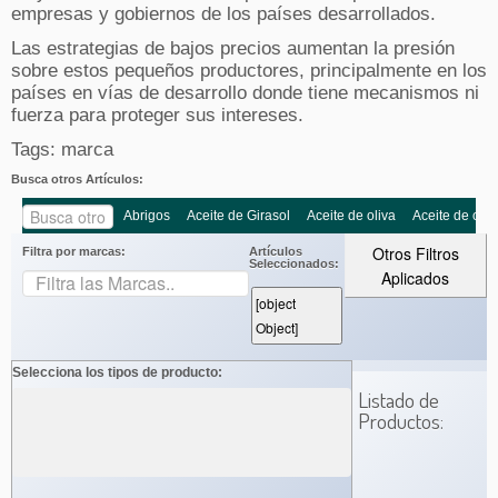
empresas y gobiernos de los países desarrollados.
Las estrategias de bajos precios aumentan la presión
sobre estos pequeños productores, principalmente en los
países en vías de desarrollo donde tiene mecanismos ni
fuerza para proteger sus intereses.
Tags: marca
Busca otros Artículos:
Abrigos
Aceite de Girasol
Aceite de oliva
Aceite de oliv
Otros Filtros
Filtra por marcas:
Artículos
Seleccionados:
Aplicados
[object
Object]
Selecciona los tipos de producto:
Listado de
Productos: